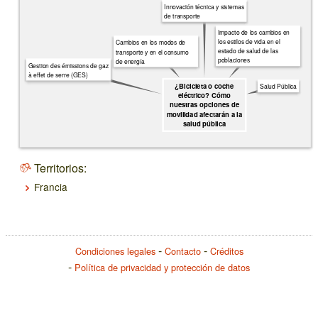
Innovación técnica y sistemas
de transporte
Impacto de los cambios en
los estilos de vida en el
Cambios en los modos de
estado de salud de las
transporte y en el consumo
poblaciones
de energía
Gestion des émissions de gaz
à effet de serre (GES)
¿Bicicleta o coche
Salud Pública
eléctrico? Cómo
nuestras opciones de
movilidad afectarán a la
salud pública
Territorios:
Francia
Condiciones legales
Contacto
Créditos
Política de privacidad y protección de datos