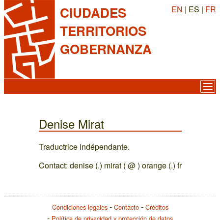
EN
| ES |
FR
CIUDADES
TERRITORIOS
GOBERNANZA
Denise Mirat
Traductrice indépendante.
Contact: denise (.) mirat ( @ ) orange (.) fr
Condiciones legales
Contacto
Créditos
Política de privacidad y protección de datos