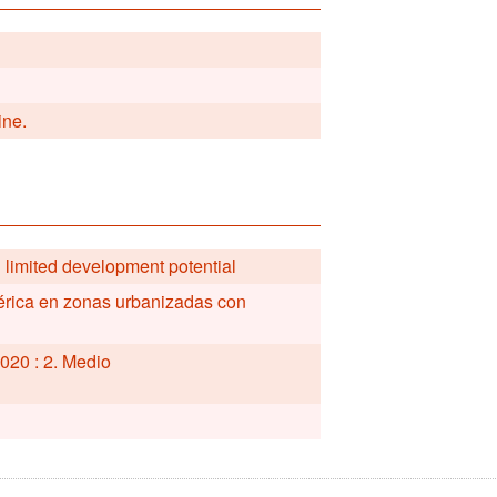
ine.
h limited development potential
férica en zonas urbanizadas con
020 : 2. Medio