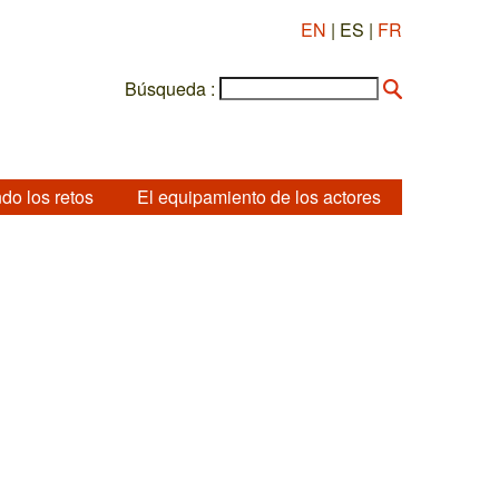
EN
| ES |
FR
Búsqueda :
do los retos
El equipamiento de los actores