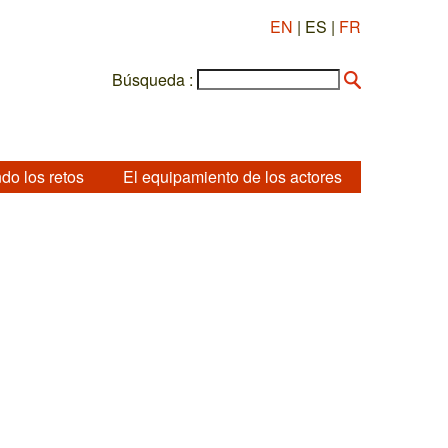
EN
| ES |
FR
Búsqueda :
do los retos
El equipamiento de los actores