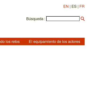
EN
| ES |
FR
Búsqueda :
do los retos
El equipamiento de los actores