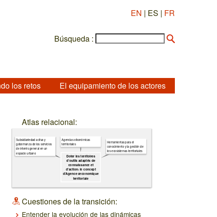
EN
| ES |
FR
Búsqueda :
do los retos
El equipamiento de los actores
Atlas relacional:
Agencias oikonómicas
Subsidiariedad activa y
Herramientas para el
territoriales
gobernanza de los servicios
conocimiento y la gestión de
de interés general en un
los ecosistemas territoriales
espacio urbano
Doter les territoires
d’outils adaptés de
connaissance et
d’action: le concept
d’Agence œconomique
territoriale
Cuestiones de la transición:
Entender la evolución de las dinámicas