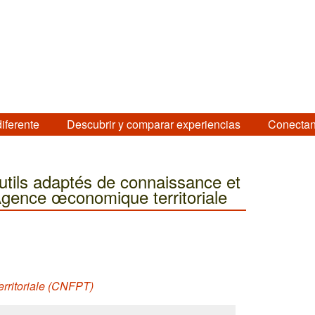
diferente
Descubrir y comparar experiencias
Conectan
’outils adaptés de connaissance et
’Agence œconomique territoriale
erritoriale (CNFPT)