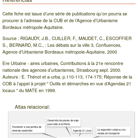
Cette fiche est issue d’une série de publications qu’on pourra se
procurer à l’adresse de la CUB et de l’Agence d’Urbanisme
Bordeaux métropole-Aquitaine.
Source : RIGAUDY, J.B., CUILLER, F., MAUDET, C., ESCOFFIER
S., BERNARD, M.C., : Les débats sur la ville 3, Confluences,
Agence d’Urbanisme Bordeaux métropole-Aquitaine, 2000
Ere Urbaine - aires urbaines, Contributions à la 21e rencontre
nationale des agences d’urbanismes, Strasbourg sept. 2000.
Auteurs : E. Thénot et a-urba, p.110-113, 174-175; Réponse de la
COB à l’appel à projet " Outils et démarches en vue d’Agendas 21
locaux " du MATE en 1999.
Atlas relacional:
Desarrollo de planes de viaje
para todo el territorio
Transición a una política de
La expansión urbana y los
Agenda 21 Local
vivienda sostenible
modos de transporte