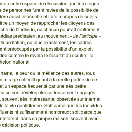
ser un autre espace de discussion que les sièges
re de personnes furent ravies de la possibilité de
ière aussi informelle et libre à propos de sujets
it être un moyen de rapprocher les citoyens des
che de l’individu, où chacun pourrait réellement
es médias prédisaient au mouvement «
Je Participe
»
ique italien, ou plus exactement, les cadres
ent préoccupés par la possibilité d’un exploit
ée comme le révéla le résultat du scrutin : le
helon national.
tains, la peur ou la méfiance des autres, tous
n mirage collectif quant à la réelle portée de ce
ait un espace fréquenté par une très petite
 peu se sont révélés être sérieusement engagés
 souvent très intéressante, observée sur internet
de la vie quotidienne. Soit parce que les individus
influents ni suffisamment nombreux ; soit parce que
r internet, dans sa propre maison, souvent avec
décision politique.