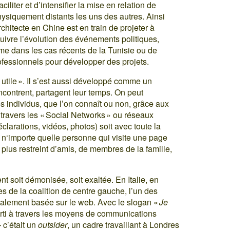
iliter et d’intensifier la mise en relation de
hysiquement distants les uns des autres. Ainsi
chitecte en Chine est en train de projeter à
ivre l’évolution des événements politiques,
e dans les cas récents de la Tunisie ou de
rofessionnels pour développer des projets.
 utile ». Il s’est aussi développé comme un
ncontrent, partagent leur temps. On peut
 individus, que l’on connaît ou non, grâce aux
 travers les « Social Networks » ou réseaux
larations, vidéos, photos) soit avec toute la
 n‘importe quelle personne qui visite une page
 plus restreint d’amis, de membres de la famille,
t soit démonisée, soit exaltée. En Italie, en
es de la coalition de centre gauche, l’un des
alement basée sur le web. Avec le slogan «
Je
arti à travers les moyens de communications
 c’était un
outsider
, un cadre travaillant à Londres