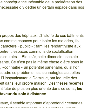
ne conséquence inévitable de la prolifération des
 nécessaire d’y dédier un certain espace dans nos
à propos des hôpitaux. L’histoire de ces bâtiments
nçus comme espaces pour isoler les malades, ils
caractère « public » : familles rendant visite aux
ntrent, espaces communs de socialisation
les couloirs… Bien sûr, cette dimension sociale
ssante. Ce n’est pas la même chose d’être sous le
, «connaître » un potentiel partenaire, ou si l’on
ésoudre ce problème, les technologies actuelles
 l’Hospitalisation à Domicile, par laquelle des
tent dans leur propre maison. Des thèses récentes
 futur de plus en plus orienté dans ce sens ;
les
faveur du soin à distance
.
itaux, il semble important d’approfondir certaines