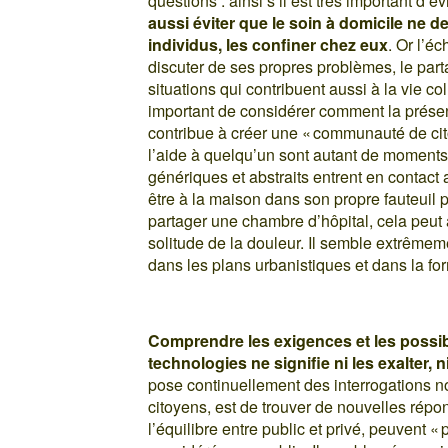
questions : ainsi s’il est très important d’é
aussi éviter que le soin à domicile ne 
individus, les confiner chez eux
. Or l’é
discuter de ses propres problèmes, le part
situations qui contribuent aussi à la vie col
important de considérer comment la prése
contribue à créer une « communauté de cito
l’aide à quelqu’un sont autant de moments 
génériques et abstraits entrent en contact
être à la maison dans son propre fauteuil p
partager une chambre d’hôpital, cela peut
solitude de la douleur. Il semble extrême
dans les plans urbanistiques et dans la f
Comprendre les exigences et les possib
technologies ne signifie ni les exalter, ni
pose continuellement des interrogations no
citoyens, est de trouver de nouvelles rép
l’équilibre entre public et privé, peuvent « 