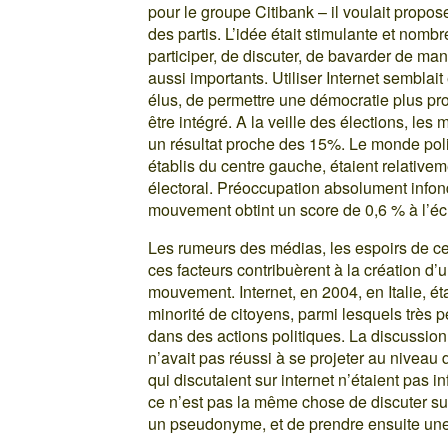
pour le groupe Citibank – il voulait propo
des partis. L’idée était stimulante et nomb
participer, de discuter, de bavarder de man
aussi importants. Utiliser Internet sembla
élus, de permettre une démocratie plus pro
être intégré. A la veille des élections, l
un résultat proche des 15%. Le monde polit
établis du centre gauche, étaient relativem
électoral. Préoccupation absolument infond
mouvement obtint un score de 0,6 % à l’éc
Les rumeurs des médias, les espoirs de cer
ces facteurs contribuèrent à la création d’u
mouvement. Internet, en 2004, en Italie, ét
minorité de citoyens, parmi lesquels très
dans des actions politiques. La discussion,
n’avait pas réussi à se projeter au niveau 
qui discutaient sur internet n’étaient pas 
ce n’est pas la même chose de discuter su
un pseudonyme, et de prendre ensuite une 