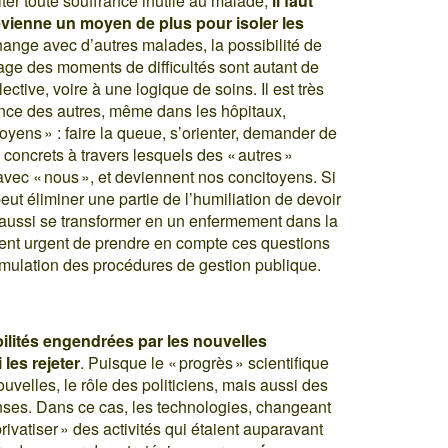
viter toute souffrance inutile au malade,
il faut
devienne un moyen de plus pour isoler les
change avec d’autres malades, la possibilité de
age des moments de difficultés sont autant de
lective, voire à une logique de soins. Il est très
nce des autres, même dans les hôpitaux,
yens » : faire la queue, s’orienter, demander de
concrets à travers lesquels des « autres »
 avec « nous », et deviennent nos concitoyens. Si
eut éliminer une partie de l’humiliation de devoir
 aussi se transformer en un enfermement dans la
ment urgent de prendre en compte ces questions
ormulation des procédures de gestion publique.
ilités engendrées par les nouvelles
 les rejeter
. Puisque le « progrès » scientifique
uvelles, le rôle des politiciens, mais aussi des
onses. Dans ce cas, les technologies, changeant
privatiser » des activités qui étaient auparavant