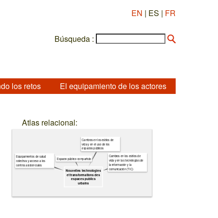
EN
| ES |
FR
Búsqueda :
do los retos
El equipamiento de los actores
Atlas relacional:
Cambios en los estilos de
vida y en el uso de los
espacios públicos
Cambios en los estilos de
Equipamientos de salud
Espacio público compartido
vida y en las tecnologías de
colectiva y acceso a los
la información y la
centros asistenciales
comunicación (TIC)
Nouvelles technologies
et transformations des
espaces publics
urbains