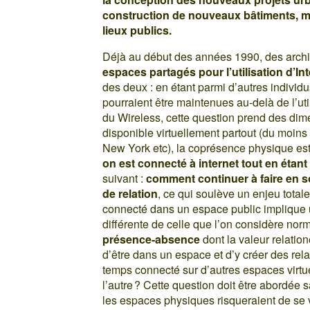
construction de nouveaux bâtiments, m
lieux publics.
Déjà au début des années 1990, des archit
espaces partagés pour l’utilisation d’In
des deux : en étant parmi d’autres individ
pourraient être maintenues au-delà de l’util
du Wireless, cette question prend des dime
disponible virtuellement partout (du moi
New York etc), la coprésence physique est
on est connecté à internet tout en étant
suivant :
comment continuer à faire en s
de relation
, ce qui soulève un enjeu total
connecté dans un espace public implique 
différente de celle que l’on considère n
présence-absence
dont la valeur relatio
d’être dans un espace et d’y créer des re
temps connecté sur d’autres espaces virtue
l’autre ? Cette question doit être abordé
les espaces physiques risqueraient de se v