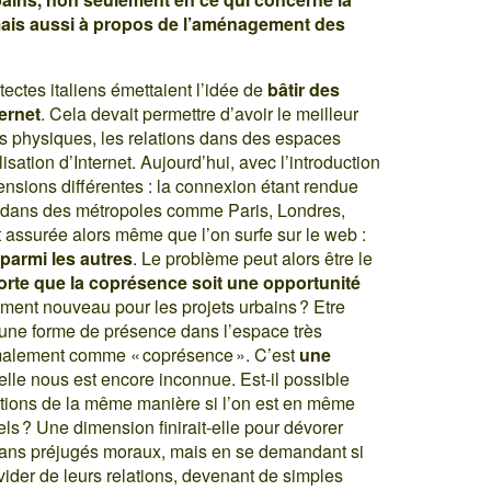
ais aussi à propos de l’aménagement des
ectes italiens émettaient l’idée de
bâtir des
ternet
. Cela devait permettre d’avoir le meilleur
us physiques, les relations dans des espaces
isation d’Internet. Aujourd’hui, avec l’introduction
nsions différentes : la connexion étant rendue
ns dans des métropoles comme Paris, Londres,
 assurée alors même que l’on surfe sur le web :
 parmi les autres
. Le problème peut alors être le
orte que la coprésence soit une opportunité
ement nouveau pour les projets urbains ? Etre
une forme de présence dans l’espace très
ormalement comme « coprésence ». C’est
une
nelle nous est encore inconnue. Est-il possible
lations de la même manière si l’on est en même
ls ? Une dimension finirait-elle pour dévorer
e sans préjugés moraux, mais en se demandant si
ider de leurs relations, devenant de simples