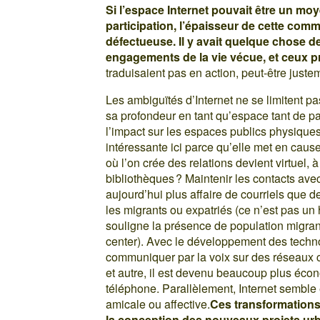
Si l’espace Internet pouvait être un m
participation, l’épaisseur de cette com
défectueuse. Il y avait quelque chose de
engagements de la vie vécue, et ceux pr
traduisaient pas en action, peut-être juste
Les ambiguïtés d’Internet ne se limitent pa
sa profondeur en tant qu’espace tant de pa
l’impact sur les espaces publics physiques
intéressante ici parce qu’elle met en cause 
où l’on crée des relations devient virtuel, 
bibliothèques ? Maintenir les contacts avec
aujourd’hui plus affaire de courriels que d
les migrants ou expatriés (ce n’est pas u
souligne la présence de population migrant
center). Avec le développement des techn
communiquer par la voix sur des réseaux 
et autre, il est devenu beaucoup plus éco
téléphone. Parallèlement, Internet semble 
amicale ou affective.
Ces transformations
la conception des nouveaux projets urb