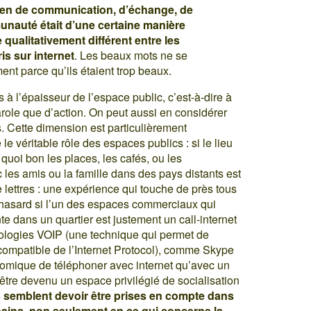
oyen de communication, d’échange, de
munauté était d’une certaine manière
 qualitativement différent entre les
is sur internet
. Les beaux mots ne se
ment parce qu’ils étaient trop beaux.
s à l’épaisseur de l’espace public, c’est-à-dire à
role que d’action. On peut aussi en considérer
. Cette dimension est particulièrement
le véritable rôle des espaces publics : si le lieu
à quoi bon les places, les cafés, ou les
 les amis ou la famille dans des pays distants est
e lettres : une expérience qui touche de près tous
n hasard si l’un des espaces commerciaux qui
e dans un quartier est justement un call-internet
ologies VOIP (une technique qui permet de
compatible de l’Internet Protocol), comme Skype
nomique de téléphoner avec internet qu’avec un
être devenu un espace privilégié de socialisation
 semblent devoir être prises en compte dans
ains, non seulement en ce qui concerne la