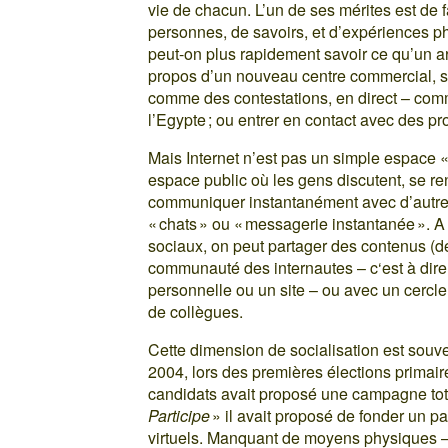
vie de chacun. L’un de ses mérites est de fac
personnes, de savoirs, et d’expériences p
peut-on plus rapidement savoir ce qu’un ar
propos d’un nouveau centre commercial, su
comme des contestations, en direct – comm
l’Egypte ; ou entrer en contact avec des p
Mais Internet n’est pas un simple espace «
espace public où les gens discutent, se re
communiquer instantanément avec d’autres
« chats » ou « messagerie instantanée ». A
sociaux, on peut partager des contenus (déc
communauté des internautes – c‘est à dire
personnelle ou un site – ou avec un cercle
de collègues.
Cette dimension de socialisation est souven
2004, lors des premières élections primair
candidats avait proposé une campagne tot
Participe
» il avait proposé de fonder un p
virtuels. Manquant de moyens physiques –