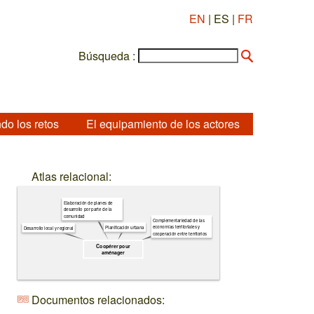
EN
| ES |
FR
Búsqueda :
do los retos
El equipamiento de los actores
Atlas relacional:
Elaboración de planes de
desarrollo por parte de la
comunidad
Complementariedad de las
economías territoriales y
Planificación urbana
Desarrollo local y regional
cooperación entre territorios
Coopérer pour
aménager
Documentos relacionados: