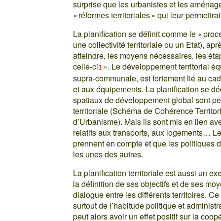
surprise que les urbanistes et les aménage
« réformes territoriales » qui leur permettr
La planification se définit comme le « proce
une collectivité territoriale ou un Etat), ap
atteindre, les moyens nécessaires, les éta
celle-ci
». Le développement territorial équ
1
supra-communale, est fortement lié au ca
et aux équipements. La planification se d
spatiaux de développement global sont 
territoriale (Schéma de Cohérence Territo
d’Urbanisme). Mais ils sont mis en lien a
relatifs aux transports, aux logements… Les
prennent en compte et que les politiques
les unes des autres.
La planification territoriale est aussi un ex
la définition de ses objectifs et de ses mo
dialogue entre les différents territoires. 
surtout de l’habitude politique et administ
peut alors avoir un effet positif sur la coop