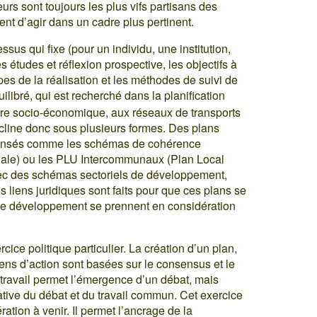
urs sont toujours les plus vifs partisans des
aient d’agir dans un cadre plus pertinent.
ssus qui fixe (pour un individu, une institution,
rès études et réflexion prospective, les objectifs à
pes de la réalisation et les méthodes de suivi de
ilibré, qui est recherché dans la planification
dre socio-économique, aux réseaux de transports
écline donc sous plusieurs formes. Des plans
pensés comme les schémas de cohérence
riale) ou les PLU Intercommunaux (Plan Local
vec des schémas sectoriels de développement,
 liens juridiques sont faits pour que ces plans se
 de développement se prennent en considération
ercice politique particulier. La création d’un plan,
yens d’action sont basées sur le consensus et le
Ce travail permet l’émergence d’un débat, mais
rative du débat et du travail commun. Cet exercice
ération à venir. Il permet l’ancrage de la