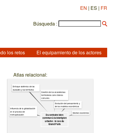
EN
| ES |
FR
Búsqueda :
do los retos
El equipamiento de los actores
Atlas relacional:
Enfoque sistémico de las
ciudades y los territorios
Gestión de los ecosistemas
territoriales como bienes
comunes
Evolución del pensamiento y
de los modelos económicos
Influencia de la globalización
en el proceso de
Declive económico
metropolización
Du territoire bien
commun à la biorégion
urbaine : le cas du
Grand Paris