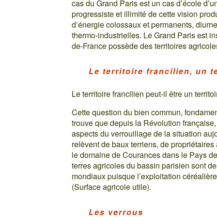
cas du Grand Paris est un cas d’école d’u
progressiste et illimité de cette vision prod
d’énergie colossaux et permanents, diurnes
thermo-industrielles. Le Grand Paris est inst
de-France possède des territoires agricoles
Le territoire francilien, un t
Le territoire francilien peut-il être un terr
Cette question du bien commun, fondamental
trouve que depuis la Révolution française, 
aspects du verrouillage de la situation au
relèvent de baux terriens, de propriétaire
le domaine de Courances dans le Pays de 
terres agricoles du bassin parisien sont 
mondiaux puisque l’exploitation céréalièr
(Surface agricole utile).
Les verrous