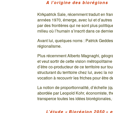
A l’origine des biorégions
Kirkpatrick Sale, récemment traduit en fra
années 1970, émerge, avec lui et d’autres 
par des frontières qui ne sont plus politi
milieu où l’humain s’inscrit dans ce derni
Avant lui, quelques noms : Patrick Geddes
régionalisme.
Plus récemment Alberto Magnaghi, géographe 
et veut sortir de cette vision métropolitaine
d’être co-producteur de ce territoire sur to
structurant du territoire chez lui, avec la 
vocation à recouvrir les friches pour être d
La notion de proportionnalité, d’échelle (
abordée par Leopold Kohr, économiste, théo
transperce toutes les idées biorégionales, o
L’étude « Biorégion 2050 » e