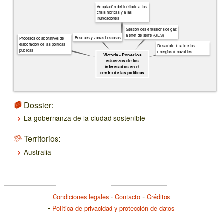
Adaptación del territorio a las
crisis hídricas y a las
inundaciones
Gestion des émissions de gaz
à effet de serre (GES)
Bosques y zonas boscosas
Procesos colaborativos de
elaboración de las políticas
Desarrollo local de las
públicas
energías renovables
Victoria - Poner los
esfuerzos de los
interesados en el
centro de las políticas
Dossier:
La gobernanza de la ciudad sostenible
Territorios:
Australia
Condiciones legales
Contacto
Créditos
Política de privacidad y protección de datos