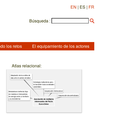
EN
| ES |
FR
Búsqueda :
do los retos
El equipamiento de los actores
Atlas relacional:
Adaptación de los estilos de
vida ante el cambio climático
Estrategia multiactores para
la transición hacia sociedades
sostenibles
Cooperación internacional
Metabolismo territorial (flujo
de materias e intercambios
Cooperación descentralizada
de energía entre un territorio
y su ecosistema)
Asociación de múltiples
interesados del Pacto
Euro-Chino