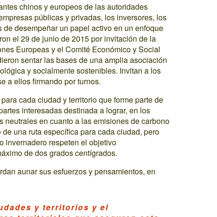
antes chinos y europeos de las autoridades
s empresas públicas y privadas, los inversores, los
sos de desempeñar un papel activo en un enfoque
ron el 29 de junio de 2015 por invitación de la
ones Europeas y el Comité Económico y Social
dieron sentar las bases de una amplia asociación
ológica y socialmente sostenibles. Invitan a los
se a ellos firmando por turnos.
, para cada ciudad y territorio que forme parte de
partes interesadas destinada a lograr, en los
ios neutrales en cuanto a las emisiones de carbono
go de una ruta específica para cada ciudad, pero
o invernadero respeten el objetivo
máximo de dos grados centígrados.
uerdan aunar sus esfuerzos y pensamientos, en
dades y territorios y el