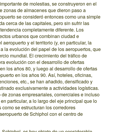
mportante de molestias, se construyeron en el
de zonas de almacenes que dieron paso a
opuerto se consideró entonces como una simple
a cerca de las capitales, pero sin sufrir las
 tendencia completamente diferente. Los
ectos urbanos que combinan ciudad e
aeropuerto y el territorio (y, en particular, la
a la evolución del papel de los aeropuertos, que
cio mundial. El crecimiento del tráfico de
ra evolución con el desarrollo de ofertas
en los años 80, y luego al desarrollo de ofertas
uerto en los años 90. Así, hoteles, oficinas,
nciones, etc., se han añadido, densificado y
inado exclusivamente a actividades logísticas.
lo de zonas empresariales, comerciales e incluso
en particular, a lo largo del eje principal que lo
s como se estructuran los corredores
 aeropuerto de Schiphol con el centro de
 Schiphol, es hoy objeto de un considerable