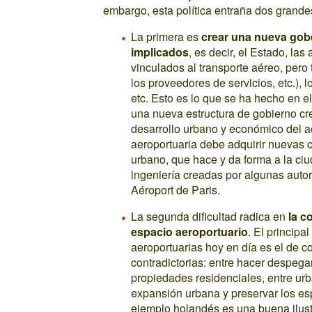
embargo, esta política entraña dos grandes
La primera es
crear una nueva gobe
implicados
, es decir, el Estado, la
vinculados al transporte aéreo, pero 
los proveedores de servicios, etc.), l
etc. Esto es lo que se ha hecho en 
una nueva estructura de gobierno cre
desarrollo urbano y económico del ae
aeroportuaria debe adquirir nuevas 
urbano, que hace y da forma a la ciud
ingeniería creadas por algunas auto
Aéroport de Paris.
La segunda dificultad radica en
la c
espacio aeroportuario
. El principa
aeroportuarias hoy en día es el de c
contradictorias: entre hacer despeg
propiedades residenciales, entre urba
expansión urbana y preservar los esp
ejemplo holandés es una buena ilustr