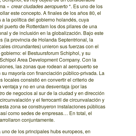
lema «
crear ciudades aeropuerto
". Es uno de los
lar este concepto. A finales de los años 80, el
 a la política del gobierno holandés, cuya
el puerto de Rotterdam los dos pilares de una
nal y de inclusión en la globalización. Bajo este
les (la provincia de Holanda Septentrional, la
ales circundantes) unieron sus fuerzas con el
gobierno: el Bestuursforum Schiphol, y su
C Schipol Area Development Company. Con la
siones, las zonas que rodean al aeropuerto se
 su mayoría con financiación público-privada. La
 locales consistió en convertir el criterio de
 ventaja y no en una desventaja (por las
tro de negocios al sur de la ciudad y en dirección
 circunvalación y el ferrocarril de circunvalación y
 esta zona se construyeron instalaciones públicas
 así como sedes de empresas… En total, el
sarrollaron conjuntamente.
 uno de los principales hubs europeos, en