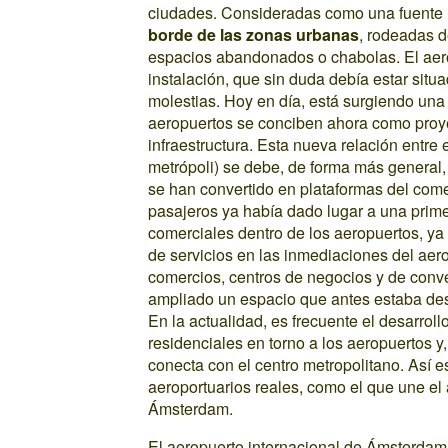
ciudades. Consideradas como una fuente i
borde de las zonas urbanas
, rodeadas 
espacios abandonados o chabolas. El aer
instalación, que sin duda debía estar situad
molestias. Hoy en día, está surgiendo una
aeropuertos se conciben ahora como proy
infraestructura. Esta nueva relación entre el 
metrópoli) se debe, de forma más general, 
se han convertido en plataformas del comer
pasajeros ya había dado lugar a una prime
comerciales dentro de los aeropuertos, ya 
de servicios en las inmediaciones del aerop
comercios, centros de negocios y de conve
ampliado un espacio que antes estaba dest
En la actualidad, es frecuente el desarrol
residenciales en torno a los aeropuertos y, 
conecta con el centro metropolitano. Así e
aeroportuarios reales, como el que une el
Ámsterdam.
El aeropuerto internacional de Ámsterdam,