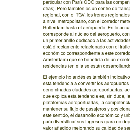
particular con París CDG para las compañ
otras). Pero también es un centro de transp
regional, con el TGV, los trenes regionales
a nivel metropolitano, con el corredor met
Rotterdam hasta el aeropuerto. En la act
corresponde al núcleo del aeropuerto, con s
un primer anillo dedicado a las actividade
está directamente relacionado con el tráfi
económico correspondiente a este corredo
Amsterdam) que se beneficia de un excelen
residencias (en ella se están desarrollando
El ejemplo holandés es también indicativo
esta tendencia a convertir los aeropuert
denominadas ciudades aeroportuarias, aerot
que explica esta tendencia es, sin duda, 
plataformas aeroportuarias, la competenci
mantener su flujo de pasajeros y posicio
este sentido, el desarrollo económico y urba
para diversificar sus ingresos (para no de
valor añadido mejorando su calidad de serv