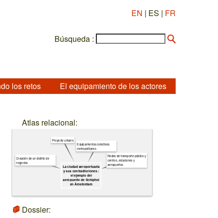
EN
| ES |
FR
Búsqueda :
do los retos
El equipamiento de los actores
Atlas relacional:
Proyecto urbano
Equipamientos colectivos
metropolitanos
Redes de transporte público y
Creación de un distrito de
centros, estaciones y
negocios
aeropuertos
La ciudad aeroportuaria
y sus contradicciones :
el ejemplo del
aeropuerto de Schiphol
en Ámsterdam
Dossier: