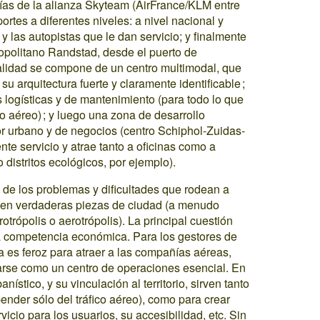
ías de la alianza Skyteam (AirFrance/KLM entre
ortes a diferentes niveles: a nivel nacional y
 y las autopistas que le dan servicio; y finalmente
ropolitano Randstad, desde el puerto de
ualidad se compone de un centro multimodal, que
u arquitectura fuerte y claramente identificable ;
s logísticas y de mantenimiento (para todo lo que
co aéreo) ; y luego una zona de desarrollo
r urbano y de negocios (centro Schiphol-Zuidas-
te servicio y atrae tanto a oficinas como a
 distritos ecológicos, por ejemplo).
 de los problemas y dificultades que rodean a
os en verdaderas piezas de ciudad (a menudo
rópolis o aerotrópolis). La principal cuestión
la competencia económica. Para los gestores de
a es feroz para atraer a las compañías aéreas,
narse como un centro de operaciones esencial. En
nístico, y su vinculación al territorio, sirven tanto
pender sólo del tráfico aéreo), como para crear
icio para los usuarios, su accesibilidad, etc. Sin