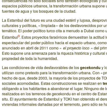
consecuencias no sólo sociales sino también ecológicas y cult
espacios públicos urbanos, la transformación urbana supone
fuentes de agua y los bosques de la ciudad.
La Estambul del futuro es una ciudad estéril y lujosa, desprov
culturales y políticas, « limpiada » de los desfavorecidos por 
temático. El poder político turco cita a menudo a Dubai como
9
Estambul
. Estos proyectos faraónicos demuestran la actitud irr
espectacular del poder público hacia el espacio urbano, com
anunciado en abril de 2011 como «
el proyecto loco
» del prim
Esto supone una amenaza para la riqueza histórica y cultural 
propiedad de toda la humanidad.
Las condiciones de vida desfavorables de los
gecekondu
y l
utilizan como pretexto para la transformación urbana. Con « pr
hecho de que, desde 2003, la mayoría de los proyectos de TOK
sociales acomodadas. Estas construcciones se realizan en
te
obligando a los habitantes a abandonar el lugar. Ninguno de l
realizados en los terrenos de gecekondu en el centro de Estam
situ. El ayuntamiento de Estambul y TOKI han obtenido el dere
viviendas informales dañadas por el terremoto, pero sólo se ha