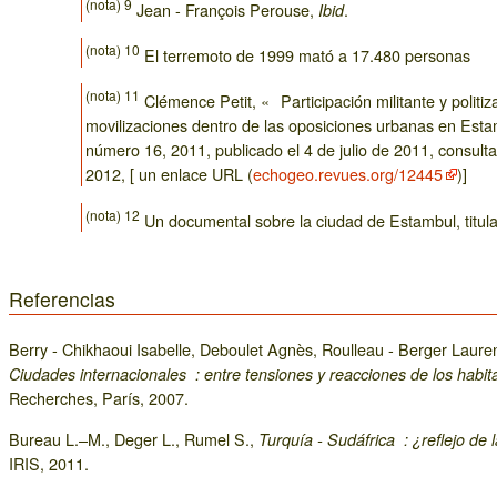
(nota) 9
Jean - François Perouse,
.
Ibid
(nota) 10
El terremoto de 1999 mató a 17.480 personas
(nota) 11
Clémence Petit, « Participación militante y politiz
movilizaciones dentro de las oposiciones urbanas en Est
número 16, 2011, publicado el 4 de julio de 2011, consultad
2012, [ un enlace URL (
echogeo.revues.org/12445
)]
(nota) 12
Un documental sobre la ciudad de Estambul, titu
Referencias
Berry - Chikhaoui Isabelle, Deboulet Agnès, Roulleau - Berger Laure
Ciudades internacionales : entre tensiones y reacciones de los habit
Recherches, París, 2007.
Bureau L.–M., Deger L., Rumel S.,
Turquía - Sudáfrica : ¿reflejo de
IRIS, 2011.