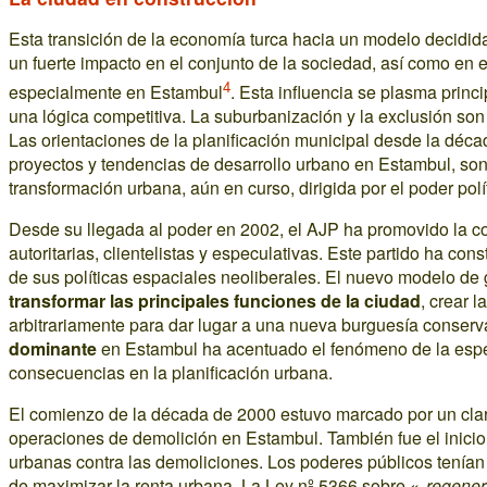
Esta transición de la economía turca hacia un modelo decidid
un fuerte impacto en el conjunto de la sociedad, así como en el
4
especialmente en Estambul
. Esta influencia se plasma princ
una lógica competitiva. La suburbanización y la exclusión son
Las orientaciones de la planificación municipal desde la déca
proyectos y tendencias de desarrollo urbano en Estambul, so
transformación urbana, aún en curso, dirigida por el poder polí
Desde su llegada al poder en 2002, el AJP ha promovido la co
autoritarias, clientelistas y especulativas. Este partido ha co
de sus políticas espaciales neoliberales. El nuevo modelo de 
transformar las principales funciones de la ciudad
, crear l
arbitrariamente para dar lugar a una nueva burguesía conser
dominante
en Estambul ha acentuado el fenómeno de la espec
consecuencias en la planificación urbana.
El comienzo de la década de 2000 estuvo marcado por un cl
operaciones de demolición en Estambul. También fue el inicio
urbanas contra las demoliciones. Los poderes públicos tenían
de maximizar la renta urbana. La Ley nº 5366 sobre «
regener