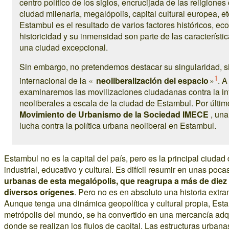
centro político de los siglos, encrucijada de las religione
ciudad milenaria, megalópolis, capital cultural europea, e
Estambul es el resultado de varios factores históricos, e
historicidad y su inmensidad son parte de las característi
una ciudad excepcional.
Sin embargo, no pretendemos destacar su singularidad, sin
1
internacional de la «
neoliberalización del espacio
»
. A
examinaremos las movilizaciones ciudadanas contra la inf
neoliberales a escala de la ciudad de Estambul. Por últim
Movimiento de Urbanismo de la Sociedad IMECE
, una
lucha contra la política urbana neoliberal en Estambul.
Estambul no es la capital del país, pero es la principal ciuda
industrial, educativo y cultural. Es difícil resumir en unas poc
urbanas de esta megalópolis, que reagrupa a más de diez 
diversos orígenes
. Pero no es en absoluto una historia extranj
Aunque tenga una dinámica geopolítica y cultural propia, Esta
metrópolis del mundo, se ha convertido en una mercancía adqui
donde se realizan los flujos de capital. Las estructuras urb