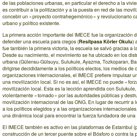
de las poblaciones urbanas, en particular el derecho a la vivien
es contribuir a la politización y a la puesta en red de las movil
concebir un « proyecto contrahegemónico » y revolucionario ca
urbano y político existente.
La primera acción importante del IMECE fue la organización d
defender una escuela para ciegos (
Resitpasa Körler Okulu
)
fue también la primera victoria, la escuela se salvó gracias a
Desde su nacimiento, el movimiento se ha ubicado en los distr
urbana (Gülensu-Gülsuyu, Sulukule, Ayazma, Tozkoparan, Bası
dirigirse decididamente a los políticos electos, los medios de
organizaciones internacionales, el IMECE prefiere impulsar un
una movilización local. Si no es así, el IMECE no puede « forza
movilización local. Esta es la lección aprendida con Sulukule, 
violentamente « tomado » por las autoridades públicas y destr
movilización internacional de las ONG. En lugar de recurrir a
a los políticos elegidos y a las organizaciones internacionales
una dinámica local para encontrar la fuerza fundadora de una 
El IMECE también es activo en las plataformas de Estambul (p
construcción de un tercer puente sobre el Bósforo o contra la 