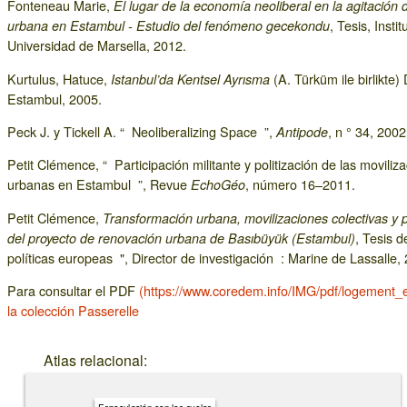
Fonteneau Marie,
El lugar de la economía neoliberal en la agitación 
, Tesis, Insti
urbana en Estambul - Estudio del fenómeno gecekondu
Universidad de Marsella, 2012.
Kurtulus, Hatuce,
(A. Türküm ile birlikte
Istanbul’da Kentsel Ayrısma
Estambul, 2005.
Peck J. y Tickell A. “ Neoliberalizing Space ”,
, n ° 34, 2002
Antipode
Petit Clémence, “ Participación militante y politización de las movili
urbanas en Estambul ”, Revue
, número 16–2011.
EchoGéo
Petit Clémence,
Transformación urbana, movilizaciones colectivas y p
, Tesis 
del proyecto de renovación urbana de Basıbüyük (Estambul)
políticas europeas ", Director de investigación : Marine de Lassalle,
Para consultar el PDF
(https://www.coredem.info/IMG/pdf/logement_
la colección Passerelle
Atlas relacional: