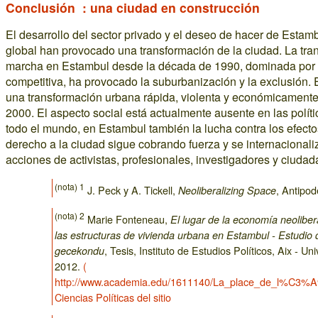
Conclusión : una ciudad en construcción
El desarrollo del sector privado y el deseo de hacer de Estam
global han provocado una transformación de la ciudad. La tr
marcha en Estambul desde la década de 1990, dominada por 
competitiva, ha provocado la suburbanización y la exclusión. 
una transformación urbana rápida, violenta y económicamente
2000. El aspecto social está actualmente ausente en las polí
todo el mundo, en Estambul también la lucha contra los efectos
derecho a la ciudad sigue cobrando fuerza y ​​se internacionali
acciones de activistas, profesionales, investigadores y ciudad
(nota) 1
J. Peck y A. Tickell,
, Antipod
Neoliberalizing Space
(nota) 2
Marie Fonteneau,
El lugar de la economía neolibera
las estructuras de vivienda urbana en Estambul - Estudio
, Tesis, Instituto de Estudios Políticos, Aix - U
gecekondu
2012.
(
http://www.academia.edu/1611140/La_place_de_l%C3%
Ciencias Políticas del sitio