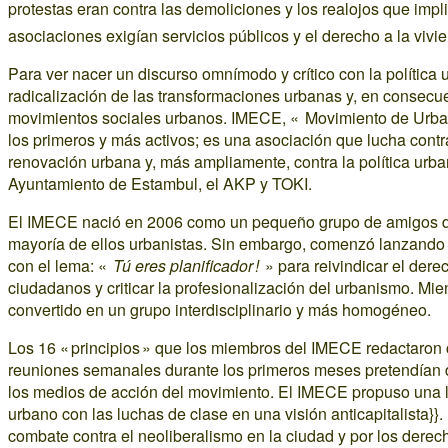
protestas eran contra las demoliciones y los realojos que imp
asociaciones exigían servicios públicos y el derecho a la vivi
Para ver nacer un discurso omnímodo y crítico con la política
radicalización de las transformaciones urbanas y, en consecue
movimientos sociales urbanos. IMECE, « Movimiento de Urban
los primeros y más activos; es una asociación que lucha cont
renovación urbana y, más ampliamente, contra la política urban
Ayuntamiento de Estambul, el AKP y TOKI.
El IMECE nació en 2006 como un pequeño grupo de amigos de 
mayoría de ellos urbanistas. Sin embargo, comenzó lanzando u
con el lema: «
Tú eres planificador !
» para reivindicar el dere
ciudadanos y criticar la profesionalización del urbanismo. Mie
convertido en un grupo interdisciplinario y más homogéneo.
Los 16 « principios » que los miembros del IMECE redactaron 
reuniones semanales durante los primeros meses pretendían def
los medios de acción del movimiento. El IMECE propuso una 
urbano con las luchas de clase en una visión anticapitalista}}
combate contra el neoliberalismo en la ciudad y por los dere