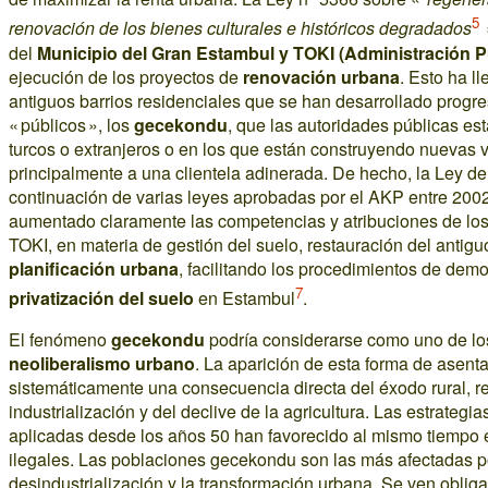
5
renovación de los bienes culturales e históricos degradados
»
del
Municipio del Gran Estambul y TOKI (Administración Pú
ejecución de los proyectos de
renovación urbana
. Esto ha l
antiguos barrios residenciales que se han desarrollado progr
« públicos », los
gecekondu
, que las autoridades públicas es
turcos o extranjeros o en los que están construyendo nuevas 
principalmente a una clientela adinerada. De hecho, la Ley d
continuación de varias leyes aprobadas por el AKP entre 200
aumentado claramente las competencias y atribuciones de los 
TOKI, en materia de gestión del suelo, restauración del antigu
planificación urbana
, facilitando los procedimientos de demo
7
privatización del suelo
en Estambul
.
El fenómeno
gecekondu
podría considerarse como uno de l
neoliberalismo urbano
. La aparición de esta forma de asen
sistemáticamente una consecuencia directa del éxodo rural, re
industrialización y del declive de la agricultura. Las estrategi
aplicadas desde los años 50 han favorecido al mismo tiempo e
ilegales. Las poblaciones gecekondu son las más afectadas po
desindustrialización y la transformación urbana. Se ven obli