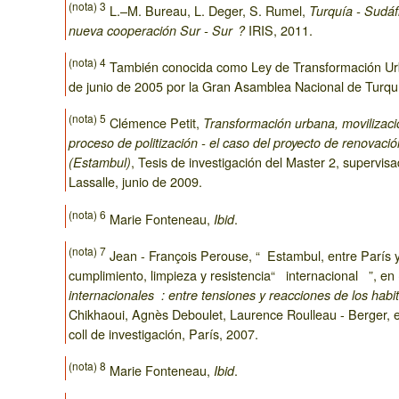
(nota) 3
L.–M. Bureau, L. Deger, S. Rumel,
Turquía - Sudáfr
IRIS, 2011.
nueva cooperación Sur - Sur ?
(nota) 4
También conocida como Ley de Transformación Urb
de junio de 2005 por la Gran Asamblea Nacional de Turqu
(nota) 5
Clémence Petit,
Transformación urbana, movilizaci
proceso de politización - el caso del proyecto de renovac
, Tesis de investigación del Master 2, supervis
(Estambul)
Lassalle, junio de 2009.
(nota) 6
Marie Fonteneau,
.
Ibid
(nota) 7
Jean - François Perouse, “ Estambul, entre París 
cumplimiento, limpieza y resistencia“ internacional ”, en
internacionales : entre tensiones y reacciones de los habi
Chikhaoui, Agnès Deboulet, Laurence Roulleau - Berger, e
coll de investigación, París, 2007.
(nota) 8
Marie Fonteneau,
.
Ibid