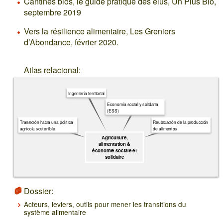
Cantines bios, le guide pratique des élus, Un Plus Bio,
septembre 2019
Vers la résilience alimentaire, Les Greniers
d’Abondance, février 2020.
Atlas relacional:
Ingeniería territorial
Economía social y solidaria
(ESS)
Transición hacia una política
Reubicación de la producción
agrícola sostenible
de alimentos
Agriculture,
alimentation &
économie sociale et
solidaire
Dossier:
Acteurs, leviers, outils pour mener les transitions du
système alimentaire