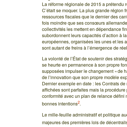
La réforme régionale de 2015 a prétendu r
C’était se moquer. La plus grande région 
ressources fiscales que le dernier des ca
fois moindre que ses consœurs allemandes
collectivités les mettent en dépendance fina
subordonnent leurs capacités d’action à l
européennes, organisées les unes et les au
sont autant de freins à l’émergence de réell
La volonté de l’État de soutenir des stra
se heurte en permanence à son propre fonc
supposées impulser le changement « de ha
de l’innovation que son propre modèle exp
Dernier exemple en date : les Contrats de 
affichées sont parfaites mais la procédure 
conformité avec un plan de relance défini 
2
bonnes intentions
.
Le mille-feuille administratif et politique a
majeures des premières lois de décentrali