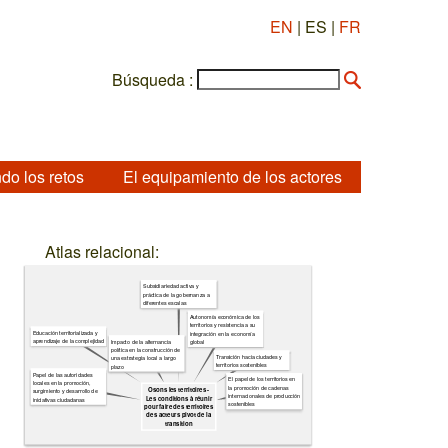
EN
| ES |
FR
Búsqueda :
do los retos
El equipamiento de los actores
Atlas relacional:
Subsidiariedad activa y
práctica de la gobernanza a
diferentes escalas
Autonomía económica de los
territorios y resistencia a su
Educación territorializada y
integración en la economía
aprendizaje de la complejidad
Impacto de la alternancia
global
política en la construcción de
Transición hacia ciudades y
una estrategia local a largo
territorios sostenibles
plazo
Papel de las autoridades
El papel de los territorios en
locales en la promoción,
la promoción de cadenas
Osons les territoires -
surgimiento y desarrollo de
internacionales de producción
Les conditions à réunir
iniciativas ciudadanas
sostenibles
pour faire des territoires
des acteurs pivot de la
transition