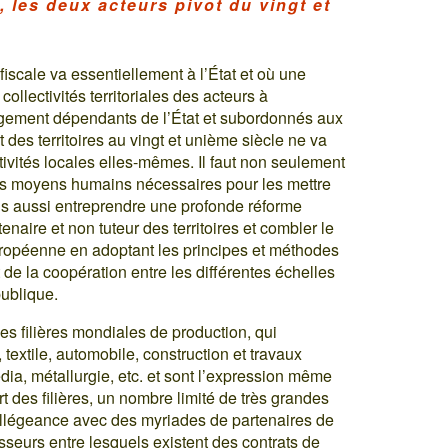
es, les deux acteurs pivot du vingt et
fiscale va essentiellement à l’État et où une
 collectivités territoriales des acteurs à
argement dépendants de l’État et subordonnés aux
t des territoires au vingt et unième siècle ne va
tivités locales elles-mêmes. Il faut non seulement
des moyens humains nécessaires pour les mettre
s aussi entreprendre une profonde réforme
tenaire et non tuteur des territoires et combler le
européenne en adoptant les principes et méthodes
de la coopération entre les différentes échelles
ublique.
 des filières mondiales de production, qui
 textile, automobile, construction et travaux
dia, métallurgie, etc. et sont l’expression même
 des filières, un nombre limité de très grandes
’allégeance avec des myriades de partenaires de
rnisseurs entre lesquels existent des contrats de