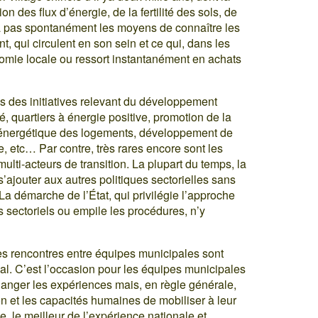
on des flux d’énergie, de la fertilité des sols, de
’a pas spontanément les moyens de connaître les
nt, qui circulent en son sein et ce qui, dans les
conomie locale ou ressort instantanément en achats
es des initiatives relevant du développement
té, quartiers à énergie positive, promotion de la
on énergétique des logements, développement de
e, etc… Par contre, très rares encore sont les
 multi-acteurs de transition. La plupart du temps, la
’ajouter aux autres politiques sectorielles sans
 La démarche de l’État, qui privilégie l’approche
s sectoriels ou empile les procédures, n’y
Les rencontres entre équipes municipales sont
al. C’est l’occasion pour les équipes municipales
changer les expériences mais, en règle générale,
tion et les capacités humaines de mobiliser à leur
, le meilleur de l’expérience nationale et