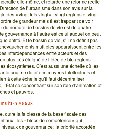
cratie elle-même, et retarde une réforme réelle
Direction de l’urbanisme dans son avis sur la
 des « vingt fois vingt » : vingt régions et vingt
 ordre de grandeur mais il est frappant de voir
r du nombre de bassins de vie est de quatre
 de gouvernance à l’autre est celui auquel on peut
e entité. Et le bassin de vie, s’il ne définit pas
es chevauchements multiples apparaissent entre les
 des interdépendances entre acteurs et des
 non plus très éloigné de l’idée de bio-régions
et les écosystèmes. C’est aussi une échelle où les
ffisante pour se doter des moyens intellectuels et
en à cette échelle qu’il faut décentraliser
s, l’État se concentrant sur son rôle d’animation et
riches et pauvres.
multi-niveaux
re, outre la faiblesse de la base fiscale des
génitaux : les « blocs de compétence » qui
 niveaux de gouvernance ; la priorité accordée