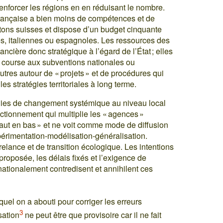
enforcer les régions en en réduisant le nombre.
française a bien moins de compétences et de
ntons suisses et dispose d’un budget cinquante
, italiennes ou espagnoles. Les ressources des
ncière donc stratégique à l’égard de l’État ; elles
a course aux subventions nationales ou
tres autour de « projets » et de procédures qui
es stratégies territoriales à long terme.
tégies de changement systémique au niveau local
tionnement qui multiplie les « agences »
ut en bas » et ne voit comme mode de diffusion
érimentation-modélisation-généralisation.
relance et de transition écologique. Les intentions
proposée, les délais fixés et l’exigence de
nationalement contredisent et annihilent ces
uquel on a abouti pour corriger les erreurs
3
sation
ne peut être que provisoire car il ne fait