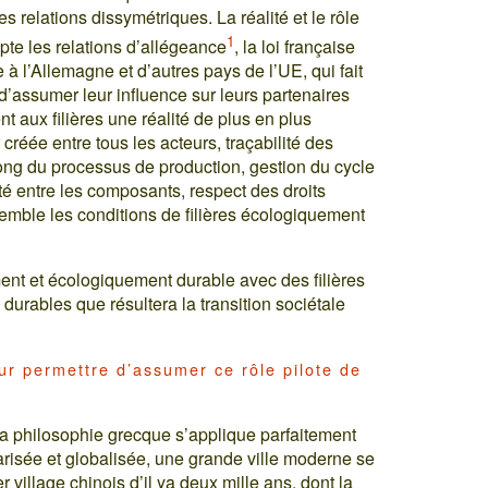
 relations dissymétriques. La réalité et le rôle
1
mpte les relations d’allégeance
, la loi française
 à l’Allemagne et d’autres pays de l’UE, qui fait
d’assumer leur influence sur leurs partenaires
 aux filières une réalité de plus en plus
 créée entre tous les acteurs, traçabilité des
long du processus de production, gestion du cycle
té entre les composants, respect des droits
mble les conditions de filières écologiquement
ment et écologiquement durable avec des filières
urables que résultera la transition sociétale
leur permettre d’assumer ce rôle pilote de
la philosophie grecque s’applique parfaitement
risée et globalisée, une grande ville moderne se
 village chinois d’il ya deux mille ans, dont la