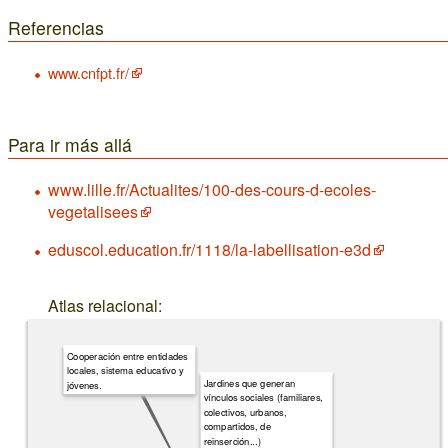
Referencias
www.cnfpt.fr/
Para ir más allá
www.lille.fr/Actualites/100-des-cours-d-ecoles-
vegetalisees
eduscol.education.fr/1118/la-labellisation-e3d
Atlas relacional:
Cooperación entre entidades
locales, sistema educativo y
Jardines que generan
jóvenes.
vínculos sociales (familiares,
colectivos, urbanos,
compartidos, de
reinserción...)