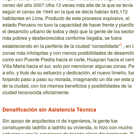
censo del año 2007 cifra 13 veces más alta de la que se tenía
según el censo de 1940 en la que se decía habían 645,172
habitantes en Lima. Producto de este procesos explosivo, el
estado Peruano no tuvo la capacidad de hacer frente y planifi
el desarrollo urbano de todos y dejó que la gente de los secto
más pobres y desfavorecidos conforme llegaba, se fuera
1
estableciendo en la periferia de la ciudad “consolidada”
, en 
zonas más inhóspitas y con menos posibilidades de desarroll
como son Puente Piedra hacia el norte, Huaycan hacia el cent
Villa Maria hacia el sur, solo por mencionar algunas zonas. P
a ello, y fruto de su esfuerzo y dedicación, el nuevo limeño, fu
forjando paso a paso su morada, imaginando un día ver esta p
de la ciudad, con los mismos beneficios y posibilidades de la
ciudad reconocida oficialmente.
Densificación sin Asistencia Técnica
Sin apoyo de arquitectos ni de ingenieros, la gente fue
construyendo ladrillo a ladrillo su vivienda, lo hizo con mucho
esfuerzo y con la esperanza de tenerla algún día terminada. P