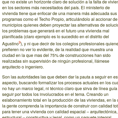
que no existe un horizonte claro de solución a la falta de vivi
en los sectores más necesitados del país. El ministerio de
vivienda tiene que enfocar de una manera más adecuada sus
programas como el Techo Propio, articulándolo al accionar de
municipios quienes deben proyectar las alternativas de soluci
los problemas que generará en el futuro una vivienda mal
planificada (claro ejemplo es lo sucedido en el distrito del
9
Agustino
), y ni que decir de los colegios profesionales quien
prefieren no ver lo evidente, de la realidad que muestra una
ciudad en la que mas del 75% de construcciones han sido
realizadas sin supervisión de ningún profesional, llámese
arquitecto o ingeniero.
Son las autoridades las que deben dar la pauta a seguir en es
aspecto, buscando formalizar los procesos actuales en los cu
no hay un marco legal, ni técnico claro que sirva de línea guía
seguir por todos los involucrados en el tema. Creando un
eslabonamiento total en la producción de las viviendas, en la 
la gente comprenda la importancia de construir con calidad tot
para tener una vivienda con calidad espacial – arquitectónica,
estructural – constructiva y legal, como un paquete integral.