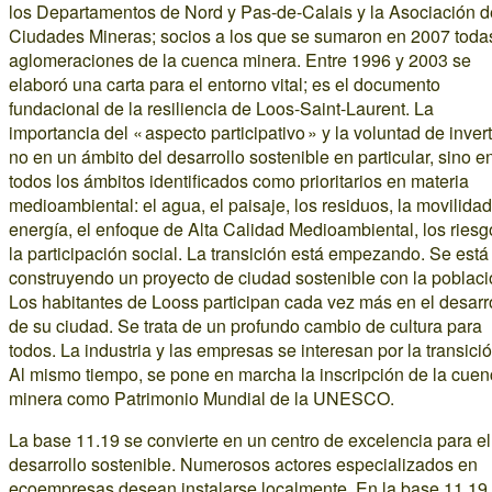
los Departamentos de Nord y Pas-de-Calais y la Asociación d
Ciudades Mineras; socios a los que se sumaron en 2007 toda
aglomeraciones de la cuenca minera. Entre 1996 y 2003 se
elaboró una carta para el entorno vital; es el documento
fundacional de la resiliencia de Loos-Saint-Laurent. La
importancia del « aspecto participativo » y la voluntad de inverti
no en un ámbito del desarrollo sostenible en particular, sino e
todos los ámbitos identificados como prioritarios en materia
medioambiental: el agua, el paisaje, los residuos, la movilidad
energía, el enfoque de Alta Calidad Medioambiental, los riesg
la participación social. La transición está empezando. Se está
construyendo un proyecto de ciudad sostenible con la poblaci
Los habitantes de Looss participan cada vez más en el desarr
de su ciudad. Se trata de un profundo cambio de cultura para
todos. La industria y las empresas se interesan por la transició
Al mismo tiempo, se pone en marcha la inscripción de la cue
minera como Patrimonio Mundial de la UNESCO.
La base 11.19 se convierte en un centro de excelencia para el
desarrollo sostenible. Numerosos actores especializados en
ecoempresas desean instalarse localmente. En la base 11.19