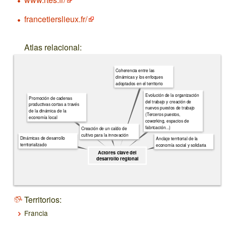
francetierslieux.fr/
Atlas relacional:
Coherencia entre las
dinámicas y los enfoques
adoptados en el territorio
Evolución de la organización
Promoción de cadenas
del trabajo y creación de
productivas cortas a través
nuevos puestos de trabajo
de la dinámica de la
(Terceros puestos,
economía local
coworking, espacios de
fabricación...)
Creación de un caldo de
cultivo para la innovación
Dinámicas de desarrollo
Anclaje territorial de la
territorializado
economía social y solidaria
Actores clave del
desarrollo regional
Territorios:
Francia