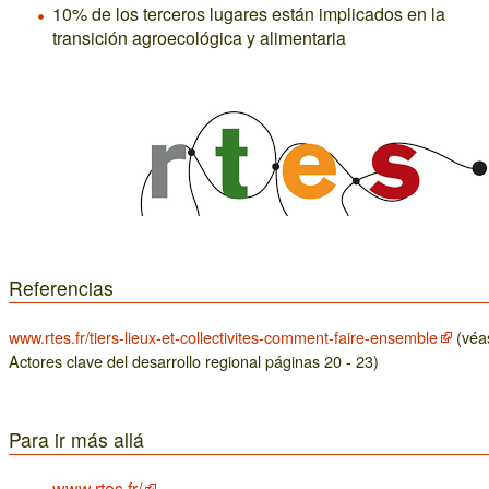
10% de los terceros lugares están implicados en la
transición agroecológica y alimentaria
Referencias
www.rtes.fr/tiers-lieux-et-collectivites-comment-faire-ensemble
(véa
Actores clave del desarrollo regional páginas 20 - 23)
Para ir más allá
www.rtes.fr/