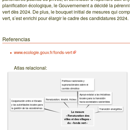
planification écologique, le Gouvernement a décidé la pérenn
vert dès 2024. De plus, le bouquet initial de mesures qui com
vert, s’est enrichi pour élargir le cadre des candidatures 2024.
Referencias
www.ecologie.gouv.fr/fonds-vert
Atlas relacional:
Políticas nacionales y
supranacionales sobre el
cambio climático
Apoyo estatal a las iniciativas
locales para la transición
Renaturation, féralité, friches
Cooperación entre el Estado
hacia sociedades sostenibles
y las autoridades locales para
la gestión de los ecosistemas
Transición energética
La mesure
« Renaturation des
villes et des villages »
du « fonds vert »