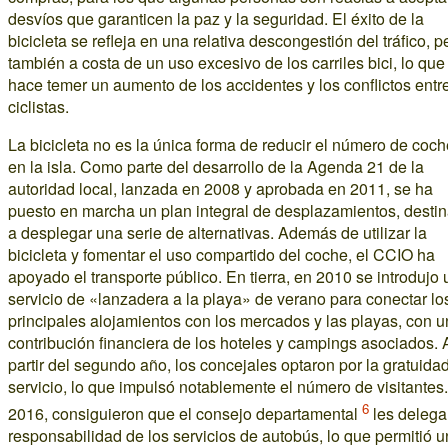
desvíos que garanticen la paz y la seguridad. El éxito de la
bicicleta se refleja en una relativa descongestión del tráfico, p
también a costa de un uso excesivo de los carriles bici, lo que
hace temer un aumento de los accidentes y los conflictos entr
ciclistas.
La bicicleta no es la única forma de reducir el número de coc
en la isla. Como parte del desarrollo de la Agenda 21 de la
autoridad local, lanzada en 2008 y aprobada en 2011, se ha
puesto en marcha un plan integral de desplazamientos, desti
a desplegar una serie de alternativas. Además de utilizar la
bicicleta y fomentar el uso compartido del coche, el CCIO ha
apoyado el transporte público. En tierra, en 2010 se introdujo 
servicio de «lanzadera a la playa» de verano para conectar lo
principales alojamientos con los mercados y las playas, con 
contribución financiera de los hoteles y campings asociados. 
partir del segundo año, los concejales optaron por la gratuida
servicio, lo que impulsó notablemente el número de visitantes
6
2016, consiguieron que el consejo departamental
les delega
responsabilidad de los servicios de autobús, lo que permitió 