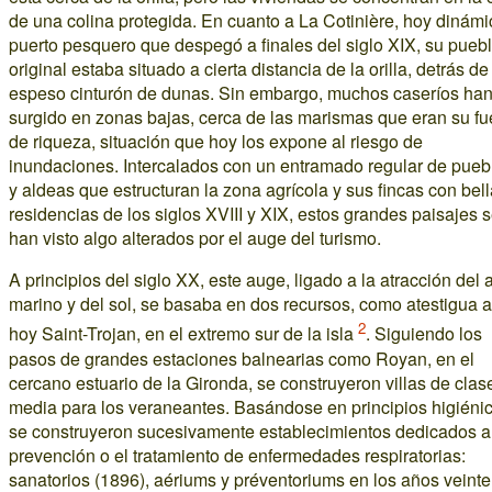
de una colina protegida. En cuanto a La Cotinière, hoy dinámi
puerto pesquero que despegó a finales del siglo XIX, su pueb
original estaba situado a cierta distancia de la orilla, detrás de
espeso cinturón de dunas. Sin embargo, muchos caseríos ha
surgido en zonas bajas, cerca de las marismas que eran su fu
de riqueza, situación que hoy los expone al riesgo de
inundaciones. Intercalados con un entramado regular de pueb
y aldeas que estructuran la zona agrícola y sus fincas con bel
residencias de los siglos XVIII y XIX, estos grandes paisajes 
han visto algo alterados por el auge del turismo.
A principios del siglo XX, este auge, ligado a la atracción del a
marino y del sol, se basaba en dos recursos, como atestigua 
2
hoy Saint-Trojan, en el extremo sur de la isla
. Siguiendo los
pasos de grandes estaciones balnearias como Royan, en el
cercano estuario de la Gironda, se construyeron villas de clas
media para los veraneantes. Basándose en principios higiénic
se construyeron sucesivamente establecimientos dedicados a
prevención o el tratamiento de enfermedades respiratorias:
sanatorios (1896), aériums y préventoriums en los años veinte