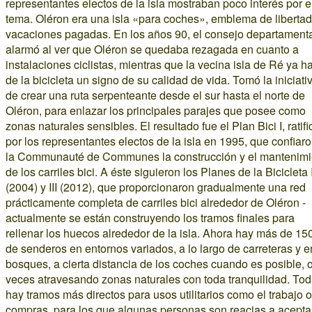
representantes electos de la isla mostraban poco interés por e
tema. Oléron era una isla «para coches», emblema de libertad
vacaciones pagadas. En los años 90, el consejo departamenta
alarmó al ver que Oléron se quedaba rezagada en cuanto a
instalaciones ciclistas, mientras que la vecina isla de Ré ya h
de la bicicleta un signo de su calidad de vida. Tomó la iniciati
de crear una ruta serpenteante desde el sur hasta el norte de
Oléron, para enlazar los principales parajes que posee como
zonas naturales sensibles. El resultado fue el Plan Bici I, ratif
por los representantes electos de la isla en 1995, que confiar
la Communauté de Communes la construcción y el mantenimi
de los carriles bici. A éste siguieron los Planes de la Bicicleta I
(2004) y III (2012), que proporcionaron gradualmente una red
prácticamente completa de carriles bici alrededor de Oléron -
actualmente se están construyendo los tramos finales para
rellenar los huecos alrededor de la isla. Ahora hay más de 15
de senderos en entornos variados, a lo largo de carreteras y e
bosques, a cierta distancia de los coches cuando es posible, 
veces atravesando zonas naturales con toda tranquilidad. Tod
hay tramos más directos para usos utilitarios como el trabajo o
compras, para los que algunas personas son reacias a acepta