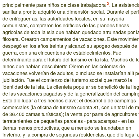
3
principalmente para niños de clase trabajadora
. La asistenci
sanitaria pronto adquirió una dimensión social. Durante el per
de entreguerras, las autoridades locales, en su mayoría
comunistas, compraron los edificios de las grandes fincas
agrícolas de toda la isla que habían quedado arruinadas por l
filoxera. Crearon campamentos de vacaciones. Este movimien
despegó en los años treinta y alcanzó su apogeo después de 
guerra, con una cincuentena de establecimientos. Fue
determinante para el futuro del turismo en la isla. Muchos de l
niños que habían descubierto Oleron en las colonias de
vacaciones volverían de adultos, o incluso se instalarían allí p
jubilación. Fue el comienzo del turismo social que marcó la
identidad de la isla. La clientela popular se benefició de la ll
de las vacaciones pagadas y de la generalización del campin
Esto dio lugar a tres hechos clave: el desarrollo de campings
comerciales (la oficina de turismo cuenta 81, con un total de 
de 36.400 camas turísticas); la venta por parte de agricultores 
terratenientes de pequeñas parcelas «para acampar» en las
tierras menos productivas, que a menudo se inundaban en
invierno; y la compra de segundas residencias, que dio lugar 