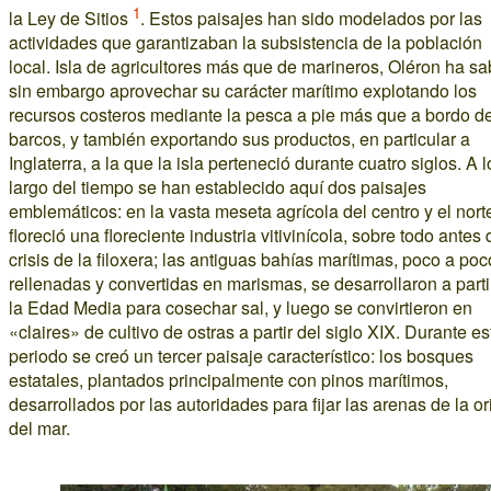
1
la Ley de Sitios
. Estos paisajes han sido modelados por las
actividades que garantizaban la subsistencia de la población
local. Isla de agricultores más que de marineros, Oléron ha sa
sin embargo aprovechar su carácter marítimo explotando los
recursos costeros mediante la pesca a pie más que a bordo de
barcos, y también exportando sus productos, en particular a
Inglaterra, a la que la isla perteneció durante cuatro siglos. A l
largo del tiempo se han establecido aquí dos paisajes
emblemáticos: en la vasta meseta agrícola del centro y el nort
floreció una floreciente industria vitivinícola, sobre todo antes 
crisis de la filoxera; las antiguas bahías marítimas, poco a poc
rellenadas y convertidas en marismas, se desarrollaron a parti
la Edad Media para cosechar sal, y luego se convirtieron en
«claires» de cultivo de ostras a partir del siglo XIX. Durante es
periodo se creó un tercer paisaje característico: los bosques
estatales, plantados principalmente con pinos marítimos,
desarrollados por las autoridades para fijar las arenas de la ori
del mar.