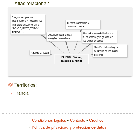
Atlas relacional:
Programas, planes,
instrumentos y mecanismos
Turismo sostenible y
financieros sobre el clima
movilidad blanda
(PCAET, PCET, TEPCV,
TEPOS...)
Consideración del turismo en
Desarrollo local de las
el desarrollo y la gestión de
energías renovables
las zonas costeras
Gestión de los riesgos
naturales en las zonas
Agenda 21 Local
costeras
PAP 80 : Oléron,
paisajes al fondo
Territorios:
Francia
Condiciones legales
Contacto
Créditos
Política de privacidad y protección de datos