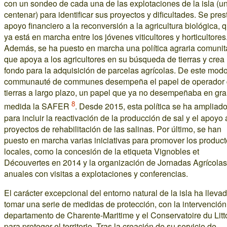
con un sondeo de cada una de las explotaciones de la isla (u
centenar) para identificar sus proyectos y dificultades. Se pres
apoyo financiero a la reconversión a la agricultura biológica, 
ya está en marcha entre los jóvenes viticultores y horticultores
Además, se ha puesto en marcha una política agraria comunita
que apoya a los agricultores en su búsqueda de tierras y crea
fondo para la adquisición de parcelas agrícolas. De este modo
communauté de communes desempeña el papel de operador
tierras a largo plazo, un papel que ya no desempeñaba en gr
8
medida la SAFER
. Desde 2015, esta política se ha ampliad
para incluir la reactivación de la producción de sal y el apoyo 
proyectos de rehabilitación de las salinas. Por último, se han
puesto en marcha varias iniciativas para promover los produc
locales, como la concesión de la etiqueta Vignobles et
Découvertes en 2014 y la organización de Jornadas Agrícolas
anuales con visitas a explotaciones y conferencias.
El carácter excepcional del entorno natural de la isla ha lleva
tomar una serie de medidas de protección, con la intervención
departamento de Charente-Maritime y el Conservatoire du Litt
para proteger el territorio. Tras la creación de su servicio de