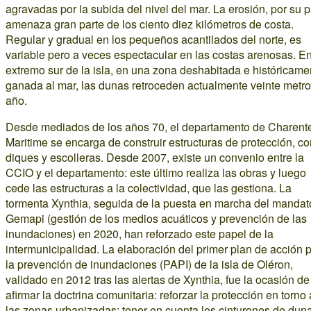
agravadas por la subida del nivel del mar. La erosión, por su p
amenaza gran parte de los ciento diez kilómetros de costa.
Regular y gradual en los pequeños acantilados del norte, es
variable pero a veces espectacular en las costas arenosas. En
extremo sur de la isla, en una zona deshabitada e históricame
ganada al mar, las dunas retroceden actualmente veinte metro
año.
Desde mediados de los años 70, el departamento de Charent
Maritime se encarga de construir estructuras de protección, c
diques y escolleras. Desde 2007, existe un convenio entre la
CCIO y el departamento: este último realiza las obras y luego
cede las estructuras a la colectividad, que las gestiona. La
tormenta Xynthia, seguida de la puesta en marcha del mandat
Gemapi (gestión de los medios acuáticos y prevención de las
inundaciones) en 2020, han reforzado este papel de la
intermunicipalidad. La elaboración del primer plan de acción 
la prevención de inundaciones (PAPI) de la isla de Oléron,
validado en 2012 tras las alertas de Xynthia, fue la ocasión de
afirmar la doctrina comunitaria: reforzar la protección en torno 
las zonas urbanizadas; tener en cuenta los cinturones de dun