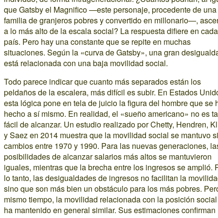
que Gatsby el Magnifico —este personaje, procedente de una
familia de granjeros pobres y convertido en millonario—, asc
a lo más alto de la escala social? La respuesta difiere en cada
país. Pero hay una constante que se repite en muchas
situaciones. Según la «curva de Gatsby», una gran desiguald
está relacionada con una baja movilidad social.
Todo parece indicar que cuanto más separados están los
peldaños de la escalera, más difícil es subir. En Estados Unid
esta lógica pone en tela de juicio la figura del hombre que se 
hecho a sí mismo. En realidad, el «sueño americano» no es t
fácil de alcanzar. Un estudio realizado por Chetty, Hendren, K
y Saez en 2014 muestra que la movilidad social se mantuvo s
cambios entre 1970 y 1990. Para las nuevas generaciones, la
posibilidades de alcanzar salarios más altos se mantuvieron
iguales, mientras que la brecha entre los ingresos se amplió. 
lo tanto, las desigualdades de ingresos no facilitan la movilida
sino que son más bien un obstáculo para los más pobres. Pero
mismo tiempo, la movilidad relacionada con la posición social
ha mantenido en general similar. Sus estimaciones confirman 