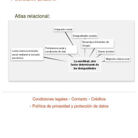
Atlas relacional:
Integración social
Desigualdades sociales
Dynamique d’évolution de
l’emploi
Pertenencia social y
Lucha contra la exclusión
condiciones de vida
Clases sociales
social mediante la inclusión
económica
Migración urbano-rural
La movilidad, otro
factor determinante de
las desigualdades
Condiciones legales
Contacto
Créditos
Política de privacidad y protección de datos