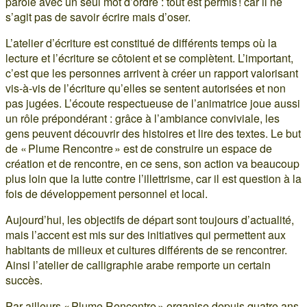
parole avec un seul mot d’ordre : tout est permis ! car il ne
s’agit pas de savoir écrire mais d’oser.
L’atelier d’écriture est constitué de différents temps où la
lecture et l’écriture se côtoient et se complètent. L’important,
c’est que les personnes arrivent à créer un rapport valorisant
vis-à-vis de l’écriture qu’elles se sentent autorisées et non
pas jugées. L’écoute respectueuse de l’animatrice joue aussi
un rôle prépondérant : grâce à l’ambiance conviviale, les
gens peuvent découvrir des histoires et lire des textes. Le but
de « Plume Rencontre » est de construire un espace de
création et de rencontre, en ce sens, son action va beaucoup
plus loin que la lutte contre l’illettrisme, car il est question à la
fois de développement personnel et local.
Aujourd’hui, les objectifs de départ sont toujours d’actualité,
mais l’accent est mis sur des initiatives qui permettent aux
habitants de milieux et cultures différents de se rencontrer.
Ainsi l’atelier de calligraphie arabe remporte un certain
succès.
Par ailleurs « Plume Rencontre » organise depuis quatre ans,