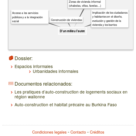
Zonas de vivienda informal
(chabolas, villas, favelas…)
Implicación de los ciudadanos
Acceso a los servicios
y habitantes en el diseño,
públicos y a la integración
Construcción de viviendas
evolución y gestión de la
social
vivienda y los barrios
D’un milieu l’autre
Dossier:
Espacios informales
Urbanidades informales
Documentos relacionados:
Les pratiques d’auto-construction de logements sociaux en
région wallonne
Auto-construction et habitat précaire au Burkina Faso
Condiciones legales
Contacto
Créditos