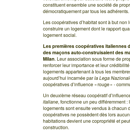
constituent ensemble une société de prop
démocratiquement par tous les adhérents.
Les coopératives d’habitat sont à but non 
construire un logement dont le rapport quali
logement social.
Les premières coopératives italiennes d
des maçons auto-construisaient des mai
Milan
. Leur association sous forme de pro
renforcer leur importance et leur crédibilit
logements appartenant à tous les membres d
aujourd’hui incarnée par
la Lega Nazional
coopératives d’influence « rouge » - commun
Un deuxième réseau coopératif d’influenc
italiane
, fonctionne un peu différemment :
logements sont ensuite vendus à chacun 
coopératives ne possèdent dès lors aucun
habitations devient une copropriété et peut
construction.