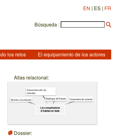
EN
| ES |
FR
Búsqueda :
do los retos
El equipamiento de los actores
Atlas relacional:
Autoconstrucción de
viviendas
Repliegue del Estado
Cooperativa de vivienda
Derecho a la vivienda
Les coopératives
d’habitat en Italie
Dossier: