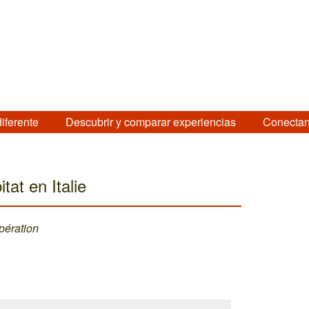
diferente
Descubrir y comparar experiencias
Conectan
tat en Italie
pération