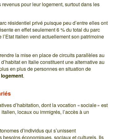
s revenus pour leur logement, surtout dans les
rc résidentiel privé puisque peu d’entre elles ont
ésente en effet seulement 6 % du total du parc
e l’Etat italien vend actuellement son patrimoine
endre la mise en place de circuits parallèles au
d’habitat en Italie constituent une alternative au
plus en plus de personnes en situation de
u logement
.
ariés
ves d’habitation, dont la vocation « sociale » est
l italien, locaux ou immigrés, l’accès à un
tonomes d’individus qui s’unissent
s besoins économiques, sociaux et culturels. Ils