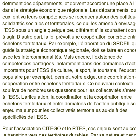
détriment des départements, et doivent accorder une place à 
dans la stratégie économique régionale. Les départements, qu
eux, ont vu leurs compétences se recentrer autour des politiq
solidarités sociales et territoriales, ce qui les amène à envisag
l’ESS sous un angle quelque peu différent s’ils souhaitent con
à agir. D’autre part, la loi prévoit une coopération concrète ent
échelons territoriaux. Par exemple, l’élaboration du SRDEII, q
guide la stratégie économique régionale, doit se faire en conce
avec les intercommunalités. Mais encore, l’existence de
compétences partagées, notamment dans des domaines d’act
importants pour l’ESS (la culture, le sport, le tourisme, l’éduca
populaire par exemple), permet, voire exige, une coordination 
coopération entre échelons territoriaux. Ce nouveau contexte
soulève de nombreuses questions pour les collectivités s’inté
à l’ESS. L’articulation, la coordination et la coopération entre
échelons territoriaux et entre domaines de l’action publique so
enjeu majeur pour les collectivités territoriales au-delà des
spécificités de l’ESS.
Pour l’association CITEGO et le RTES, ces enjeux sont au c
la transition vers des territoires durables. Par sa nature et par 