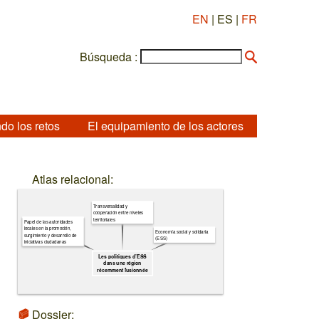
EN
| ES |
FR
Búsqueda :
do los retos
El equipamiento de los actores
Atlas relacional:
Transversalidad y
cooperación entre niveles
territoriales
Papel de las autoridades
locales en la promoción,
Economía social y solidaria
surgimiento y desarrollo de
(ESS)
iniciativas ciudadanas
Les politiques d’ESS
dans une région
récemment fusionnée
Dossier: