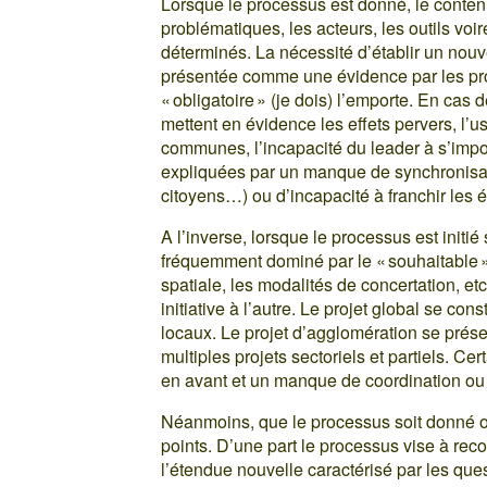
Lorsque le processus est donné, le conten
problématiques, les acteurs, les outils v
déterminés. La nécessité d’établir un nouv
présentée comme une évidence par les pro
« obligatoire » (je dois) l’emporte. En cas 
mettent en évidence les effets pervers, l’u
communes, l’incapacité du leader à s’impos
expliquées par un manque de synchronisati
citoyens…) ou d’incapacité à franchir les 
A l’inverse, lorsque le processus est initié
fréquemment dominé par le « souhaitable » 
spatiale, les modalités de concertation, et
initiative à l’autre. Le projet global se con
locaux. Le projet d’agglomération se prés
multiples projets sectoriels et partiels. Ce
en avant et un manque de coordination ou 
Néanmoins, que le processus soit donné ou
points. D’une part le processus vise à recon
l’étendue nouvelle caractérisé par les quest