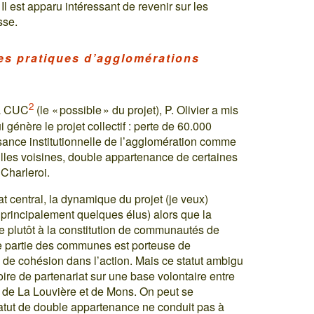
 Il est apparu intéressant de revenir sur les
sse.
es pratiques d’agglomérations
2
la CUC
(le « possible » du projet), P. Olivier a mis
i génère le projet collectif : perte de 60.000
ance institutionnelle de l’agglomération comme
 villes voisines, double appartenance de certaines
Charleroi.
at central, la dynamique du projet (je veux)
, principalement quelques élus) alors que la
ose plutôt à la constitution de communautés de
 partie des communes est porteuse de
es de cohésion dans l’action. Mais ce statut ambigu
re de partenariat sur une base volontaire entre
i, de La Louvière et de Mons. On peut se
 statut de double appartenance ne conduit pas à