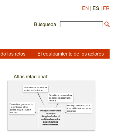
EN
| ES |
FR
Búsqueda :
do los retos
El equipamiento de los actores
Atlas relacional:
Gobernanza de las zonas de
empleo transfronterizas
Evolución de los conceptos y
prácticas de la gobernanza
territorial
Concepto de gobernanza de
Estrategia multiactores para
los servicios de interés
la transición hacia sociedades
general (SIG) en la Unión
Pratiques innovantes
sostenibles
Europea
de projets
d’agglomération et
problématiques des
agglomérations
transfrontalières.