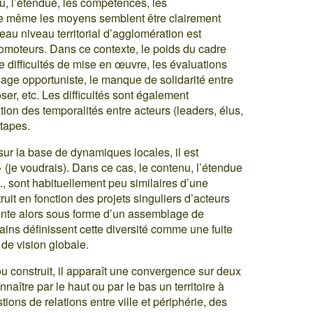
u, l’étendue, les compétences, les
oire même les moyens semblent être clairement
eau niveau territorial d’agglomération est
moteurs. Dans ce contexte, le poids du cadre
de difficultés de mise en œuvre, les évaluations
sage opportuniste, le manque de solidarité entre
er, etc. Les difficultés sont également
on des temporalités entre acteurs (leaders, élus,
étapes.
 sur la base de dynamiques locales, il est
(je voudrais). Dans ce cas, le contenu, l’étendue
c., sont habituellement peu similaires d’une
struit en fonction des projets singuliers d’acteurs
ente alors sous forme d’un assemblage de
rtains définissent cette diversité comme une fuite
de vision globale.
 construit, il apparaît une convergence sur deux
naître par le haut ou par le bas un territoire à
ions de relations entre ville et périphérie, des