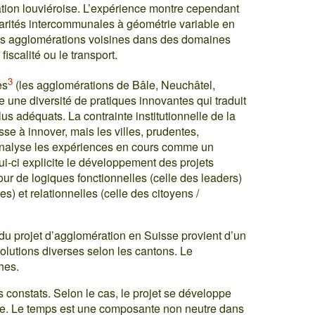
ation louviéroise. L’expérience montre cependant
arités intercommunales à géométrie variable en
des agglomérations voisines dans des domaines
scalité ou le transport.
3
es
(les agglomérations de Bâle, Neuchâtel,
 une diversité de pratiques innovantes qui traduit
s adéquats. La contrainte institutionnelle de la
se à innover, mais les villes, prudentes,
 analyse les expériences en cours comme un
i-ci explicite le développement des projets
our de logiques fonctionnelles (celle des leaders)
res) et relationnelles (celle des citoyens /
 du projet d’agglomération en Suisse provient d’un
solutions diverses selon les cantons. Le
hes.
constats. Selon le cas, le projet se développe
uise. Le temps est une composante non neutre dans