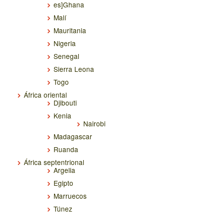
es]Ghana
Malí
Mauritania
Nigeria
Senegal
Sierra Leona
Togo
África oriental
Djibouti
Kenia
Nairobi
Madagascar
Ruanda
África septentrional
Argelia
Egipto
Marruecos
Túnez