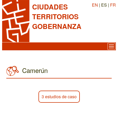
EN
| ES |
FR
CIUDADES
TERRITORIOS
GOBERNANZA
Camerún
3 estudios de caso