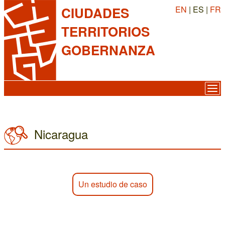
EN
| ES |
FR
CIUDADES
TERRITORIOS
GOBERNANZA
Nicaragua
Un estudio de caso