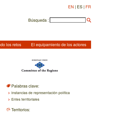
EN
| ES |
FR
Búsqueda :
do los retos
El equipamiento de los actores
Palabras clave:
Instancias de representación política
Entes territoriales
Territorios: