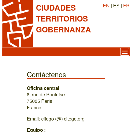
EN
| ES |
FR
CIUDADES
TERRITORIOS
GOBERNANZA
Contáctenos
Oficina central
6, rue de Pontoise
75005 Paris
France
Email: citego (@) citego.org
Equipo :