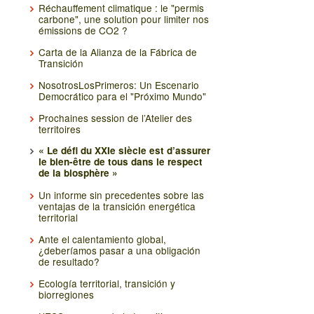
Réchauffement climatique : le "permis
carbone", une solution pour limiter nos
émissions de CO2 ?
Carta de la Alianza de la Fábrica de
Transición
NosotrosLosPrimeros: Un Escenario
Democrático para el "Próximo Mundo"
Prochaines session de l’Atelier des
territoires
« Le défi du XXIe siècle est d’assurer
le bien-être de tous dans le respect
de la biosphère »
Un informe sin precedentes sobre las
ventajas de la transición energética
territorial
Ante el calentamiento global,
¿deberíamos pasar a una obligación
de resultado?
Ecología territorial, transición y
biorregiones