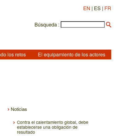
EN
| ES |
FR
Búsqueda :
do los retos
El equipamiento de los actores
Noticias
Contra el calentamiento global, debe
establecerse una obligación de
resultado