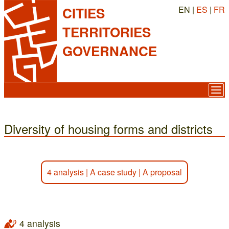
EN |
ES
|
FR
CITIES
TERRITORIES
GOVERNANCE
Diversity of housing forms and districts
4 analysis
|
A case study
|
A proposal
4 analysis