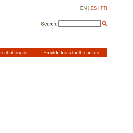
EN |
ES
|
FR
Search:
he challenges
Provide tools for the actors