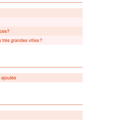
nces?
très grandes villes ?
r ajoutée