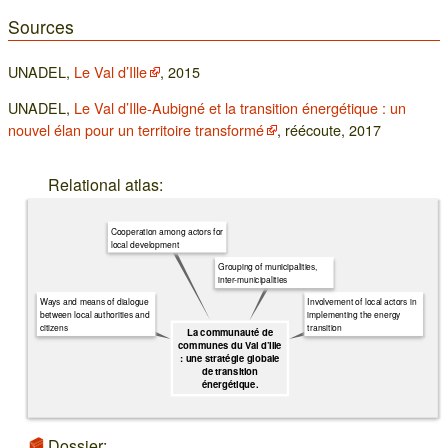
Sources
UNADEL,
Le Val d’Ille
, 2015
UNADEL,
Le Val d’Ille-Aubigné et la transition énergétique : un
nouvel élan pour un territoire transformé
, réécoute, 2017
Relational atlas:
Cooperation among actors for
local development
Grouping of municipalities,
inter-municipalities
Ways and means of dialogue
Involvement of local actors in
between local authorities and
implementing the energy
citizens
transition
La communauté de
communes du Val d’Ille
: une stratégie globale
de transition
énergétique.
Dossier: