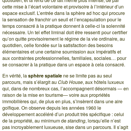
quotidien, et la rend de ce fait même plus intense, de par
cette mise à l’écart volontaire et provisoire à l’intérieur d’un
espace exclusif. L’entrée dans la sphère ad hoc qui procure
la sensation de franchir un seuil et l’encapsulation pour le
temps consacré à la pratique donnent à celle-ci la solennité
nécessaire. Un tel effet liminal doit être ressenti pour certifier
qu’on quitte provisoirement le régime de la vie ordinaire, au
quotidien, celle fondée sur la satisfaction des besoins
élémentaires et une certaine soumission aux impératifs et
aux contraintes professionnelles, familiales, sociales… pour
se consacrer à la pratique dans un espace à cela consacré.
En vérité, la
sphère spatiale
ne se limite pas au seul
parcours, mais s’élargit au
Club House
, aux hôtels luxueux
qui, dans de nombreux cas, l’accompagnent désormais — en
raison de la mise en tourisme— voire aux propriétés
immobilières qui, de plus en plus, s’insèrent dans une aire
golfique. On observe depuis les années 1960 le
développement accéléré d’un produit très spécifique : celui
de la propriété, au minimum de
standing
, lorsqu’elle n’est
pas incroyablement luxueuse, sise dans un parcours. Il s’agit