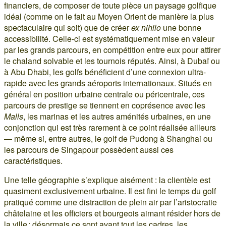
financiers, de composer de toute pièce un paysage golfique
idéal (comme on le fait au Moyen Orient de manière la plus
spectaculaire qui soit) que de créer
ex nihilo
une bonne
accessibilité. Celle-ci est systématiquement mise en valeur
par les grands parcours, en compétition entre eux pour attirer
le chaland solvable et les tournois réputés. Ainsi, à Dubaï ou
à Abu Dhabi, les golfs bénéficient d’une connexion ultra-
rapide avec les grands aéroports internationaux. Situés en
général en position urbaine centrale ou péricentrale, ces
parcours de prestige se tiennent en coprésence avec les
Malls
, les marinas et les autres aménités urbaines, en une
conjonction qui est très rarement à ce point réalisée ailleurs
— même si, entre autres, le golf de Pudong à Shanghai ou
les parcours de Singapour possèdent aussi ces
caractéristiques.
Une telle géographie s’explique aisément : la clientèle est
quasiment exclusivement urbaine. Il est fini le temps du golf
pratiqué comme une distraction de plein air par l’aristocratie
châtelaine et les officiers et bourgeois aimant résider hors de
la ville ; désormais ce sont avant tout les cadres, les