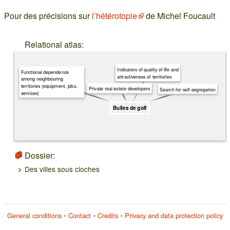
Pour des précisions sur
l’hétérotopie
de Michel Foucault
Relational atlas:
Indicators of quality of life and
Functional dependence
attractiveness of territories
among neighbouring
territories (equipment, jobs,
Private real estate developers
Search for self-segregation
services)
Bulles de golf
Dossier:
Des villes sous cloches
General conditions
Contact
Credits
Privacy and data protection policy