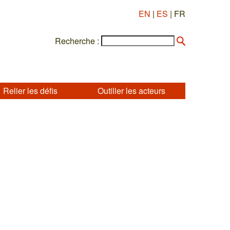
EN
|
ES
| FR
Recherche :
Relier les défis
Outiller les acteurs