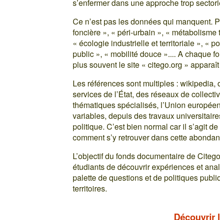
s’enfermer dans une approche trop sectoriel
Ce n’est pas les données qui manquent. P
foncière », « péri-urbain », « métabolisme te
« écologie industrielle et territoriale », « p
public », « mobilité douce ».... A chaque fo
plus souvent le site « citego.org » apparaî
Les références sont multiples : wikipedia,
services de l’État, des réseaux de collecti
thématiques spécialisés, l’Union européen
variables, depuis des travaux universitaires
politique. C’est bien normal car il s’agit de
comment s’y retrouver dans cette abonda
L’objectif du fonds documentaire de Citego
étudiants de découvrir expériences et ana
palette de questions et de politiques publi
territoires.
Découvrir 