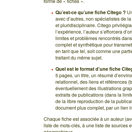
forme de « fiches ».
Qu’est-ce qu’une fiche Citego ?
Un
avec d’autres, non spécialistes de la
et pluridisciplinaire. Citego privilé
l’expérience, l’auteur s’efforcera d’or
limites et problèmes rencontrés dans 
complet et synthétique pour transmettr
en tant que tel, soit comme une part
traitant du même sujet.
Quel est le format d’une fiche Cite
5 pages, un titre, un résumé d’enviro
relationnel, des liens et références (
éventuellement des illustrations gra
extraits de publications (dans la limi
de la libre reproduction de la public
document plus complet, par un lien in
Chaque fiche est associée à un auteur (av
liste de mots-clés, à une liste de sources 
géographique.