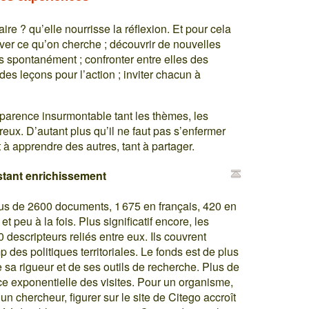
re ? qu’elle nourrisse la réflexion. Et pour cela
rouver ce qu’on cherche ; découvrir de nouvelles
s spontanément ; confronter entre elles des
es leçons pour l’action ; inviter chacun à
apparence insurmontable tant les thèmes, les
ux. D’autant plus qu’il ne faut pas s’enfermer
nt à apprendre des autres, tant à partager.
stant enrichissement
s de 2600 documents, 1 675 en français, 420 en
 peu à la fois. Plus significatif encore, les
escripteurs reliés entre eux. Ils couvrent
es politiques territoriales. Le fonds est de plus
 sa rigueur et de ses outils de recherche. Plus de
ce exponentielle des visites. Pour un organisme,
un chercheur, figurer sur le site de Citego accroît