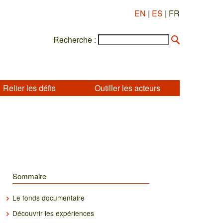
EN
|
ES
| FR
Recherche :
Relier les défis
Outiller les acteurs
Sommaire
Le fonds documentaire
Découvrir les expériences