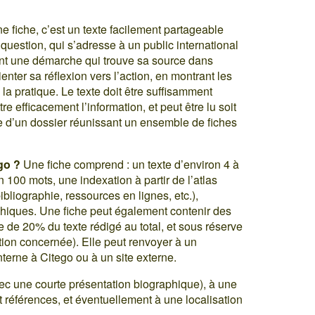
e fiche, c’est un texte facilement partageable
 question, qui s’adresse à un public international
giant une démarche qui trouve sa source dans
ienter sa réflexion vers l’action, en montrant les
la pratique. Le texte doit être suffisamment
e efficacement l’information, et peut être lu soit
ie d’un dossier réunissant un ensemble de fiches
go ?
Une fiche comprend : un texte d’environ 4 à
n 100 mots, une indexation à partir de l’atlas
bibliographie, ressources en lignes, etc.),
phiques. Une fiche peut également contenir des
te de 20% du texte rédigé au total, et sous réserve
ation concernée). Elle peut renvoyer à un
terne à Citego ou à un site externe.
ec une courte présentation biographique), à une
et références, et éventuellement à une localisation