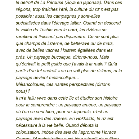
le détroit de La Pérouse (Soya en japonais). Dans ces
régions, trop fraîches l’été, la culture du riz n’est pas
possible ; aussi les campagnes y sont-elles
spécialisées dans l’élevage laitier. Quand on descend
la vallée du Teshio vers le nord, les rizières se
raréfient et finissent pas disparaître. Ce ne sont plus
que champs de luzerne, de betterave ou de maïs,
avec de belles vaches Holstein égaillées dans les
prés. Un paysage bucolique, dirions-nous. Mais
qu’écrivait le petit guide que j’avais à la main ? Qu’à
partir d’un tel endroit « on ne voit plus de rizières, et le
paysage devient mélancolique…
Mélancoliques, ces riantes perspectives (dirions-
nous) ?
Il m’a fallu vivre dans cette île et étudier son histoire
pour le comprendre : un paysage amène, un paysage
où l’on se sent bien, pour un Japonais, c’est un
paysage avec des rizières. En Hokkaido, le riz est
nécessaire à la vie belle. Quand débuta la
colonisation, imbue des avis de l’agronome Horace
Capron, l’Administration avait bien interdit de cultiver