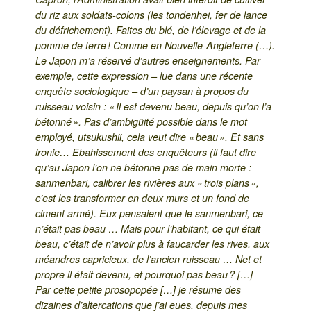
du riz aux soldats-colons (les tondenhei, fer de lance
du défrichement). Faites du blé, de l’élevage et de la
pomme de terre ! Comme en Nouvelle-Angleterre (…).
Le Japon m’a réservé d’autres enseignements. Par
exemple, cette expression – lue dans une récente
enquête sociologique – d’un paysan à propos du
ruisseau voisin : « Il est devenu beau, depuis qu’on l’a
bétonné ». Pas d’ambigüité possible dans le mot
employé, utsukushii, cela veut dire « beau ». Et sans
ironie… Ebahissement des enquêteurs (il faut dire
qu’au Japon l’on ne bétonne pas de main morte :
sanmenbari, calibrer les rivières aux « trois plans »,
c’est les transformer en deux murs et un fond de
ciment armé). Eux pensaient que le sanmenbari, ce
n’était pas beau … Mais pour l’habitant, ce qui était
beau, c’était de n’avoir plus à faucarder les rives, aux
méandres capricieux, de l’ancien ruisseau … Net et
propre il était devenu, et pourquoi pas beau ? […]
Par cette petite prosopopée […] je résume des
dizaines d’altercations que j’ai eues, depuis mes