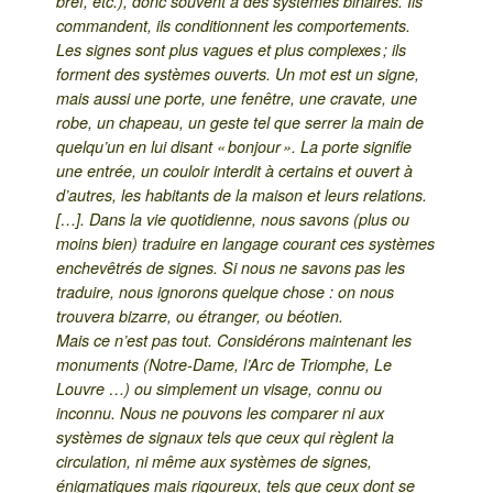
bref, etc.), donc souvent à des systèmes binaires. Ils
commandent, ils conditionnent les comportements.
Les signes sont plus vagues et plus complexes ; ils
forment des systèmes ouverts. Un mot est un signe,
mais aussi une porte, une fenêtre, une cravate, une
robe, un chapeau, un geste tel que serrer la main de
quelqu’un en lui disant « bonjour ». La porte signifie
une entrée, un couloir interdit à certains et ouvert à
d’autres, les habitants de la maison et leurs relations.
[…]. Dans la vie quotidienne, nous savons (plus ou
moins bien) traduire en langage courant ces systèmes
enchevêtrés de signes. Si nous ne savons pas les
traduire, nous ignorons quelque chose : on nous
trouvera bizarre, ou étranger, ou béotien.
Mais ce n’est pas tout. Considérons maintenant les
monuments (Notre-Dame, l’Arc de Triomphe, Le
Louvre …) ou simplement un visage, connu ou
inconnu. Nous ne pouvons les comparer ni aux
systèmes de signaux tels que ceux qui règlent la
circulation, ni même aux systèmes de signes,
énigmatiques mais rigoureux, tels que ceux dont se