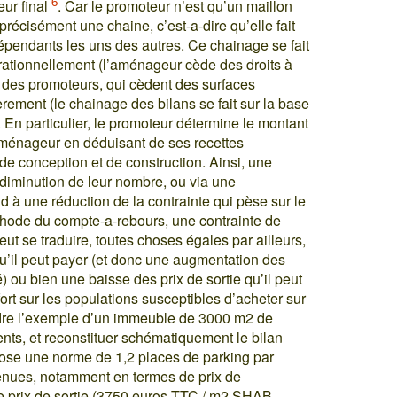
6
eur final
. Car le promoteur n’est qu’un maillon
précisément une chaine, c’est-a-dire qu’elle fait
rdépendants les uns des autres. Ce chainage se fait
rationnellement (l’aménageur cède des droits à
 des promoteurs, qui cèdent des surfaces
ièrement (le chainage des bilans se fait sur la base
n particulier, le promoteur détermine le montant
’aménageur en déduisant de ses recettes
de conception et de construction. Ainsi, une
 diminution de leur nombre, ou via une
d à une réduction de la contrainte qui pèse sur le
thode du compte-a-rebours, une contrainte de
ut se traduire, toutes choses égales par ailleurs,
qu’il peut payer (et donc une augmentation des
é) ou bien une baisse des prix de sortie qu’il peut
fort sur les populations susceptibles d’acheter sur
prendre l’exemple d’un immeuble de 3000 m2 de
nts, et reconstituer schématiquement le bilan
ose une norme de 1,2 places de parking par
enues, notamment en termes de prix de
e prix de sortie (3750 euros TTC / m2 SHAB,