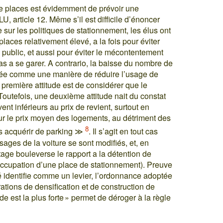
de places est évidemment de prévoir une
, article 12. Même s’il est difficile d’énoncer
e sur les politiques de stationnement, les élus ont
aces relativement élevé, a la fois pour éviter
 public, et aussi pour éviter le mécontentement
as a se garer. A contrario, la baisse du nombre de
gée comme une manière de réduire l’usage de
première attitude est de considérer que le
outefois, une deuxième attitude nait du constat
ent inférieurs au prix de revient, surtout en
e sur le prix moyen des logements, au détriment des
8
s acquérir de parking ≫
. Il s’agit en tout cas
sages de la voiture se sont modifiés, et, en
tage bouleverse le rapport a la détention de
 l’occupation d’une place de stationnement). Preuve
é identifie comme un levier, l’ordonnance adoptée
ations de densification et de construction de
 est la plus forte » permet de déroger à la règle