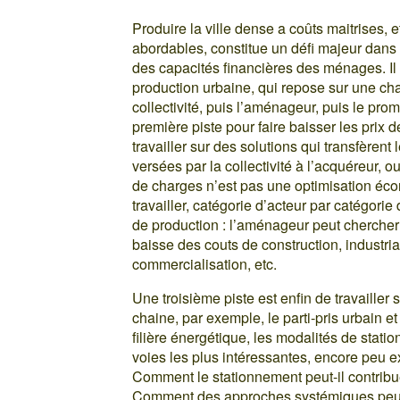
Produire la ville dense a coûts maitrises
abordables, constitue un défi majeur dans 
des capacités financières des ménages. Il f
production urbaine, qui repose sur une ch
collectivité, puis l’aménageur, puis le prom
première piste pour faire baisser les prix d
travailler sur des solutions qui transfèrent
versées par la collectivité à l’acquéreur, o
de charges n’est pas une optimisation éc
travailler, catégorie d’acteur par catégorie
de production : l’aménageur peut chercher a
baisse des couts de construction, industria
commercialisation, etc.
Une troisième piste est enfin de travailler s
chaine, par exemple, le parti-pris urbain et
filière énergétique, les modalités de stati
voies les plus intéressantes, encore peu ex
Comment le stationnement peut-il contribu
Comment des approches systémiques peuve