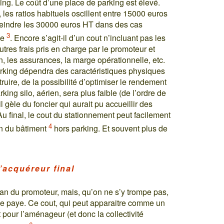
ing. Le coût d’une place de parking est élevé.
les ratios habituels oscillent entre 15000 euros
tteindre les 30000 euros HT dans des cas
3
le
. Encore s’agit-il d’un cout n’incluant pas les
autres frais pris en charge par le promoteur et
n, les assurances, la marge opérationnelle, etc.
arking dépendra des caractéristiques physiques
uire, de la possibilité d’optimiser le rendement
ing silo, aérien, sera plus faible (de l’ordre de
gèle du foncier qui aurait pu accueillir des
 final, le cout du stationnement peut facilement
4
on du bâtiment
hors parking. Et souvent plus de
l’acquéreur final
lan du promoteur, mais, qu’on ne s’y trompe pas,
 le paye. Ce cout, qui peut apparaitre comme un
 pour l’aménageur (et donc la collectivité