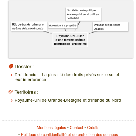
Corrélation entre politique
foncière publique et politique
de l’habitat
Rôle du droit de l'urbanisme
Évolution des politiques
Accession à la propriété
vis-à-vis de la mixité sociale
urbaines
Royaume-Uni - Bilan
d’une réforme libérale
libertaire de l’urbanisme
Dossier :
Droit foncier - La pluralité des droits privés sur le sol et
leur interférence
Territoires :
Royaume-Uni de Grande-Bretagne et d'Irlande du Nord
Mentions légales
Contact
Crédits
Politique de confidentialité et de protection des données