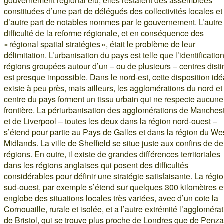
gouvernement régional élu, elles restaient des assemblées
constituées d’une part de délégués des collectivités locales et
d’autre part de notables nommes par le gouvernement. L’autre
difficulté de la reforme régionale, et en conséquence des
« régional spatial stratégies », était le problème de leur
délimitation. L’urbanisation du pays est telle que l’identificatio
régions groupées autour d’un – ou de plusieurs – centres disti
est presque impossible. Dans le nord-est, cette disposition idé
existe à peu près, mais ailleurs, les agglomérations du nord et
centre du pays forment un tissu urbain qui ne respecte aucune
frontière. La périurbanisation des agglomérations de Manches
et de Liverpool – toutes les deux dans la région nord-ouest –
s’étend pour partie au Pays de Galles et dans la région du We
Midlands. La ville de Sheffield se situe juste aux confins de d
régions. En outre, il existe de grandes différences territoriales
dans les régions anglaises qui posent des difficultés
considérables pour définir une stratégie satisfaisante. La régi
sud-ouest, par exemple s’étend sur quelques 300 kilomètres e
englobe des situations locales très variées, avec d’un cote la
Cornouaille, rurale et isolée, et a l’autre extrémité l’aggloméra
de Bristol, qui se trouve plus proche de Londres que de Penz