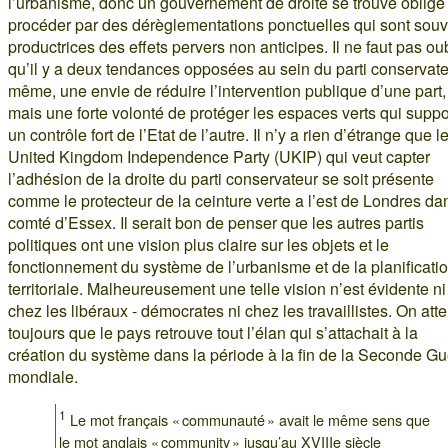
l’urbanisme, donc un gouvernement de droite se trouve oblige
procéder par des dérèglementations ponctuelles qui sont souv
productrices des effets pervers non anticipes. Il ne faut pas oub
qu’il y a deux tendances opposées au sein du parti conservat
même, une envie de réduire l’intervention publique d’une part,
mais une forte volonté de protéger les espaces verts qui supp
un contrôle fort de l’Etat de l’autre. Il n’y a rien d’étrange que l
United Kingdom Independence Party (UKIP) qui veut capter
l’adhésion de la droite du parti conservateur se soit présente
comme le protecteur de la ceinture verte a l’est de Londres da
comté d’Essex. Il serait bon de penser que les autres partis
politiques ont une vision plus claire sur les objets et le
fonctionnement du système de l’urbanisme et de la planificati
territoriale. Malheureusement une telle vision n’est évidente ni
chez les libéraux - démocrates ni chez les travaillistes. On att
toujours que le pays retrouve tout l’élan qui s’attachait à la
création du système dans la période à la fin de la Seconde Gu
mondiale.
1
Le mot français « communauté » avait le même sens que
le mot anglais « community » jusqu’au XVIIIe siècle