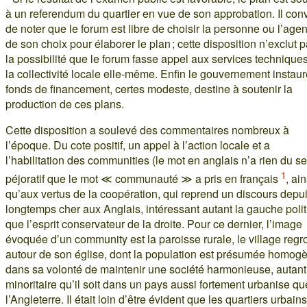
à un referendum du quartier en vue de son approbation. Il con
de noter que le forum est libre de choisir la personne ou l’age
de son choix pour élaborer le plan ; cette disposition n’exclut 
la possibilité que le forum fasse appel aux services technique
la collectivité locale elle-même. Enfin le gouvernement instau
fonds de financement, certes modeste, destine à soutenir la
production de ces plans.
Cette disposition a soulevé des commentaires nombreux à
l’époque. Du cote positif, un appel à l’action locale et a
l’habilitation des communities (le mot en anglais n’a rien du s
1
péjoratif que le mot ≪ communauté ≫ a pris en français
, ain
qu’aux vertus de la coopération, qui reprend un discours depu
longtemps cher aux Anglais, intéressant autant la gauche poli
que l’esprit conservateur de la droite. Pour ce dernier, l’image
évoquée d’un community est la paroisse rurale, le village reg
autour de son église, dont la population est présumée homog
dans sa volonté de maintenir une société harmonieuse, autant
minoritaire qu’il soit dans un pays aussi fortement urbanise qu
l’Angleterre. Il était loin d’être évident que les quartiers urbains