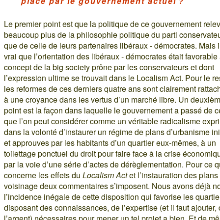
place par le gouvernement actuel ?
Le premier point est que la politique de ce gouvernement rele
beaucoup plus de la philosophie politique du parti conservate
que de celle de leurs partenaires libéraux - démocrates. Mais i
vrai que l’orientation des libéraux - démocrates était favorable
concept de la big society prône par les conservateurs et dont
l’expression ultime se trouvait dans le Localism Act. Pour le re
les reformes de ces derniers quatre ans sont clairement ratta
à une croyance dans les vertus d’un marché libre. Un deuxiè
point est la façon dans laquelle le gouvernement a passé de c
que l’on peut considérer comme un véritable radicalisme expr
dans la volonté d’instaurer un régime de plans d’urbanisme ini
et approuves par les habitants d’un quartier eux-mêmes, à un
toilettage ponctuel du droit pour faire face à la crise économiq
par la voie d’une série d’actes de dérèglementation. Pour ce q
concerne les effets du
Localism Act
et l’instauration des plans
voisinage deux commentaires s’imposent. Nous avons déjà n
l’incidence inégale de cette disposition qui favorise les quartie
disposant des connaissances, de l’expertise (et il faut ajouter,
l’argent) nécessaires pour mener un tel projet a bien. Et de m