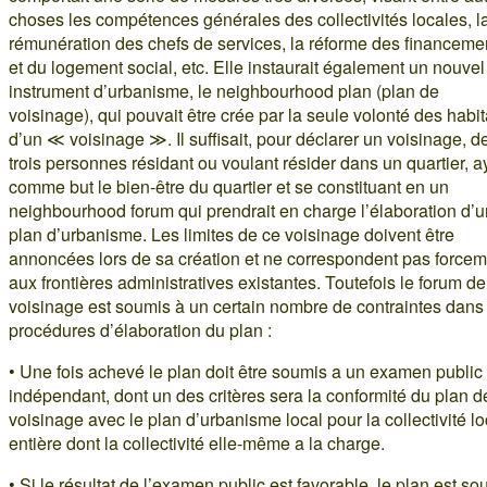
choses les compétences générales des collectivités locales, l
rémunération des chefs de services, la réforme des financeme
et du logement social, etc. Elle instaurait également un nouvel
instrument d’urbanisme, le neighbourhood plan (plan de
voisinage), qui pouvait être crée par la seule volonté des habi
d’un ≪ voisinage ≫. Il suffisait, pour déclarer un voisinage, d
trois personnes résidant ou voulant résider dans un quartier, a
comme but le bien-être du quartier et se constituant en un
neighbourhood forum qui prendrait en charge l’élaboration d’u
plan d’urbanisme. Les limites de ce voisinage doivent être
annoncées lors de sa création et ne correspondent pas forcem
aux frontières administratives existantes. Toutefois le forum de
voisinage est soumis à un certain nombre de contraintes dans
procédures d’élaboration du plan :
• Une fois achevé le plan doit être soumis a un examen public
indépendant, dont un des critères sera la conformité du plan d
voisinage avec le plan d’urbanisme local pour la collectivité l
entière dont la collectivité elle-même a la charge.
• Si le résultat de l’examen public est favorable, le plan est so