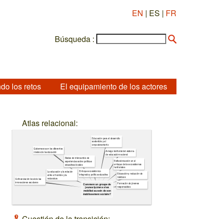
EN
| ES |
FR
Búsqueda :
do los retos
El equipamiento de los actores
Atlas relacional:
Educación para el desarrollo
sostenible y el
empoderamiento
Gobernanza en los diferentes
Arraigo territorial del sistema
niveles de la educación
de educación nacional
Redes de intercambio de
Reflexión/acción en el
experiencias sobre políticas
enfoque de los ecosistemas
educativas locales
territoriales
Enfoque ecosistémico
La educación y la relación
Educación y reducción de
integrado y política educativa
entre el hombre y la
residuos
naturaleza
Cofinanciación local de las
innovaciones escolares
Formación de jóvenes
Comment un groupe de
responsables
jeunes lycéens s’est
mobilisé au sein de son
établissement scolaire ?
Cuestión de la transición: