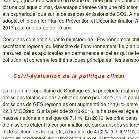
Santiago (déclarée saturée en ozone en 1996 puis en particules
tôt une politique climat, davantage orientée vers une réduction 
atmosphérique, que sur la baisse des émissions de CO2. Ainsi,
adopté, et le dernier Plan de Prévention et Décontamination
2017 pour une durée de 10 ans.
Ces plans sont définis par le ministère de l’Environnement chil
secrétariat régional du Ministère de l’environnement. Le plan
mesures, celles applicables en permanence et celles qui ne le
pollution, et concerne les thématiques principales : les transports
Suivi-évaluation de la politique climat
La région métropolitaine de Santiago est la principale région 
émissions totales de gaz à effet de serre pour 37 % de la popu
émissions de GES régionales ont augmenté de 141,6 % entre 
22,3 MtCO2eq. Sur la période 2013-2016, la hausse est égale
hausse nationale n’est que de 7,1 %. En 2016, les principales
d’émissions étaient la consommation de carburant des voiture
dit le secteur des transports, à hauteur de 41,2 % (Chili MMA, 20
secteurs résidentiel, industriel et tertiaire et institutionnel, re