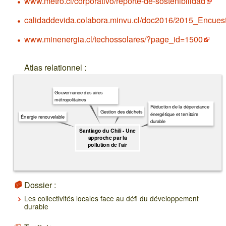
www.metro.cl/corporativo/reporte-de-sostenibilidad
calidaddevida.colabora.minvu.cl/doc2016/2015_En
www.minenergia.cl/techossolares/?page_id=1500
Atlas relationnel :
Gouvernance des aires
métropolitaines
Réduction de la dépendance
Gestion des déchets
énergétique et territoire
Énergie renouvelable
durable
Santiago du Chili - Une
approche par la
pollution de l’air
Dossier :
Les collectivités locales face au défi du développement
durable