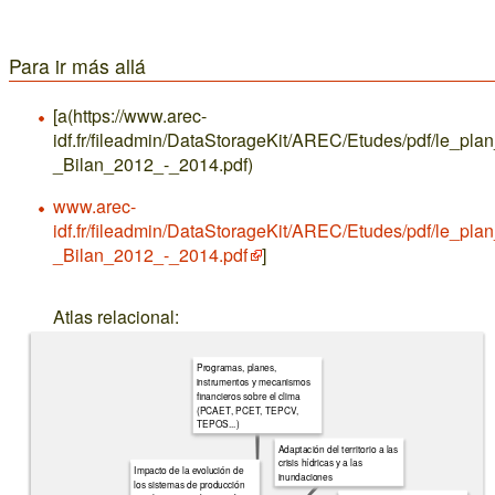
Para ir más allá
[a(https://www.arec-
idf.fr/fileadmin/DataStorageKit/AREC/Etudes/pdf/le_pla
_Bilan_2012_-_2014.pdf)
www.arec-
idf.fr/fileadmin/DataStorageKit/AREC/Etudes/pdf/le_pla
_Bilan_2012_-_2014.pdf
]
Atlas relacional:
Programas, planes,
instrumentos y mecanismos
financieros sobre el clima
(PCAET, PCET, TEPCV,
TEPOS...)
Adaptación del territorio a las
crisis hídricas y a las
Impacto de la evolución de
inundaciones
los sistemas de producción