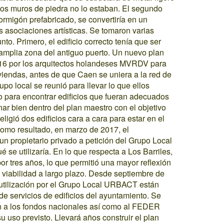
los muros de piedra no lo estaban. El segundo
hormigón prefabricado, se convertiría en un
as asociaciones artísticas. Se tomaron varias
to. Primero, el edificio correcto tenía que ser
 amplia zona del antiguo puerto. Un nuevo plan
016 por los arquitectos holandeses MVRDV para
iviendas, antes de que Caen se uniera a la red de
o local se reunió para llevar lo que ellos
io para encontrar edificios que fueran adecuados
nar bien dentro del plan maestro con el objetivo
ligió dos edificios cara a cara para estar en el
Como resultado, en marzo de 2017, el
n propietario privado a petición del Grupo Local
se utilizaría. En lo que respecta a Los Barriles,
or tres años, lo que permitió una mayor reflexión
u viabilidad a largo plazo. Desde septiembre de
reutilización por el Grupo Local URBACT están
de servicios de edificios del ayuntamiento. Se
ón a los fondos nacionales así como al FEDER
su uso previsto. Llevará años construir el plan