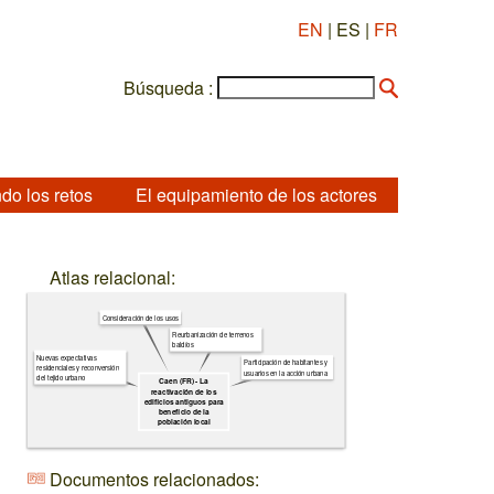
EN
| ES |
FR
Búsqueda :
do los retos
El equipamiento de los actores
Atlas relacional:
Consideración de los usos
Reurbanización de terrenos
baldíos
Nuevas expectativas
Participación de habitantes y
residenciales y reconversión
usuarios en la acción urbana
del tejido urbano
Caen (FR) - La
reactivación de los
edificios antiguos para
beneficio de la
población local
Documentos relacionados: