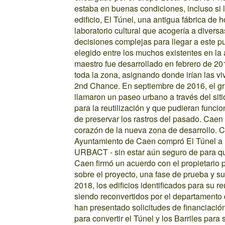
estaba en buenas condiciones, incluso si 
edificio, El Túnel, una antigua fábrica de 
laboratorio cultural que acogería a divers
decisiones complejas para llegar a este pun
elegido entre los muchos existentes en la
maestro fue desarrollado en febrero de 2
toda la zona, asignando donde irían las v
2nd Chance. En septiembre de 2016, el grup
llamaron un paseo urbano a través del sit
para la reutilización y que pudieran funcio
de preservar los rastros del pasado. Caen e
corazón de la nueva zona de desarrollo. 
Ayuntamiento de Caen compró El Túnel a u
URBACT - sin estar aún seguro de para qué 
Caen firmó un acuerdo con el propietario p
sobre el proyecto, una fase de prueba y s
2018, los edificios identificados para su 
siendo reconvertidos por el departamento 
han presentado solicitudes de financiaci
para convertir el Túnel y los Barriles para 