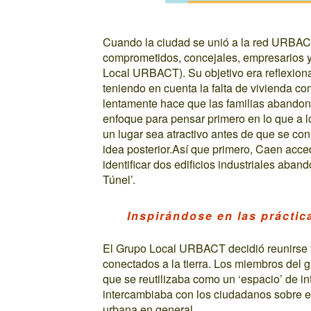
Cuando la ciudad se unió a la red URBAC
comprometidos, concejales, empresarios y
Local URBACT). Su objetivo era reflexiona
teniendo en cuenta la falta de vivienda c
lentamente hace que las familias abando
enfoque para pensar primero en lo que a lo
un lugar sea atractivo antes de que se con
idea posterior.Así que primero, Caen acced
identificar dos edificios industriales aban
Túnel’.
Inspirándose en las práctic
El Grupo Local URBACT decidió reunirse y
conectados a la tierra. Los miembros del gr
que se reutilizaba como un ‘espacio’ de i
intercambiaba con los ciudadanos sobre el 
urbana en general.