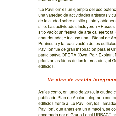
‘Le Pavillon’ es un ejemplo del uso potenc
una variedad de actividades artísticas y cu
de la ciudad sobre el sitio piloto y obtene
sitio. Las actividades incluyeron « Paseos 
sitio vacío; un festival de arte callejero; t
abandonado; e incluso una « Bienal de Arq
Península y la reactivación de los edificio
Pavillon fue de gran inspiración para el 
participativa OPERA (Own, Pair, Explain, R
priorizar las ideas de los interesados, el 
edificios.
Un plan de acción integrado 
Así es como, en junio de 2018, la ciudad
publicado Plan de Acción Integrado centr
edificios frente a ‘Le Pavillon’, los llamad
Pavillon’, que antes era un almacén, se co
encargado por el Grupo Local URBACT hab