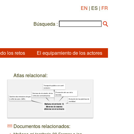
EN
| ES |
FR
Búsqueda :
do los retos
El equipamiento de los actores
Atlas relacional:
Transporte público con carril
exclusivo
Promoción del uso de la
Normas de circulación de los
bicicleta
vehículos contaminantes
Gestion des émissions de gaz
Evolución de las prácticas de
à effet de serre (GES)
movilidad
Mañana mi territorio 12
Moverse de manera
diferente en mi territorio
Documentos relacionados: