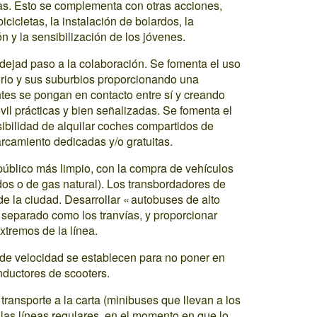
istas. Esto se complementa con otras acciones,
cicletas, la instalación de bolardos, la
n y la sensibilización de los jóvenes.
 dejad paso a la colaboración. Se fomenta el uso
torio y sus suburbios proporcionando una
ntes se pongan en contacto entre sí y creando
il prácticas y bien señalizadas. Se fomenta el
ibilidad de alquilar coches compartidos de
rcamiento dedicadas y/o gratuitas.
 público más limpio, con la compra de vehículos
idos o de gas natural). Los transbordadores de
de la ciudad. Desarrollar « autobuses de alto
l separado como los tranvías, y proporcionar
xtremos de la línea.
es de velocidad se establecen para no poner en
onductores de scooters.
transporte a la carta (minibuses que llevan a los
las líneas regulares, en el momento en que lo