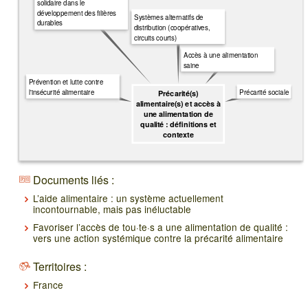
solidaire dans le
développement des filières
Systèmes alternatifs de
durables
distribution (coopératives,
circuits courts)
Accès à une alimentation
saine
Prévention et lutte contre
Précarité sociale
l'insécurité alimentaire
Précarité(s)
alimentaire(s) et accès à
une alimentation de
qualité : définitions et
contexte
Documents liés :
L’aide alimentaire : un système actuellement
incontournable, mais pas inéluctable
Favoriser l’accès de tou·te·s a une alimentation de qualité :
vers une action systémique contre la précarité alimentaire
Territoires :
France