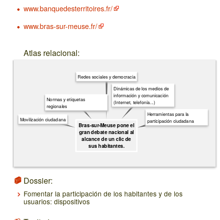
www.banquedesterritoires.fr/
www.bras-sur-meuse.fr/
Atlas relacional:
Redes sociales y democracia
Dinámicas de los medios de
información y comunicación
Normas y etiquetas
(Internet, telefonía...)
regionales
Herramientas para la
Movilización ciudadana
participación ciudadana
Bras-sur-Meuse pone el
gran debate nacional al
alcance de un clic de
sus habitantes.
Dossier:
Fomentar la participación de los habitantes y de los
usuarios: dispositivos